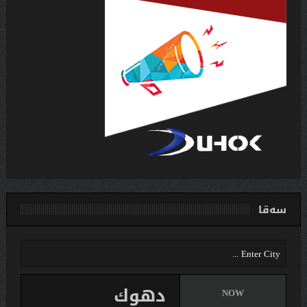
سەقا
دهوك
NOW