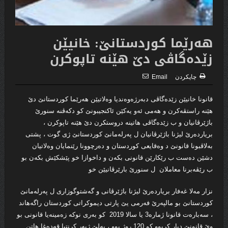
هه‌رێما كوردستانێ: خانیێن
زێده‌گاڤى دێ هێنه‌ تاپوكرن
چاپكردن
Email
قانونا خانیێن زێده‌گاڤى دبه‌رژه‌وه‌ندیا وه‌لاتیێن هه‌رێما كوردستانێ دێ
هێنه‌ راستڤه‌كرن و هه‌مى ئه‌و یه‌كێن ئاكنجیبونێ كو دكه‌ڤنه‌ سنورێ
باژێرڤانیان و ب زێده‌گاڤى هاتینه‌ دروستكرن دێ هێنه‌ تاپوكرن ،
بریارده‌رێ لیژنا باژێرڤانیان ل په‌رله‌مانێ كوردستانێ ژى گوت ، پشتى
به‌لاڤبونا قانونێ د وه‌قایعى كوردستان و ده‌رچوونا رێنمایان وه‌لاتیان
دشێن ده‌ست ب رێكارێن قانونى بكه‌ن و داخوازا خو پێشكێش بكه‌ن بو
ب رێڤه‌برنا معاملان‌ ل سنورێ بارێرڤانیێن خو
نزار مه‌لا غه‌فار بریارده‌رێ لیژنا باژێرڤانی و گه‌شتوگوزارى ل په‌رله‌مانێ
كوردستانێ بو مالپه‌رێ فه‌رمى یێ پارتى دیموكراتى كوردستان راگه‌هاند
، سه‌باره‌ت قانونا ژماره‌3 یا سالا 2019 كو به‌رى نوكه‌ زه‌مینه‌یا قانونى بو
وێ قانونێ دیار كربوو كو 120 روژ بوو ، به‌لێ ژبه‌ر كرنتیا قه‌ده‌غا هاتن