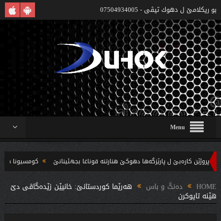
بو ريكلامێ ل دهوك تیڤی - 07504934005
Menu
كومسیونا هه‌لبژارتنا
HOME
دەنگ و باس
هه‌رێما كوردستانێ: خانیێن زێده‌گاڤى دێ
هێنه‌ تاپوكرن