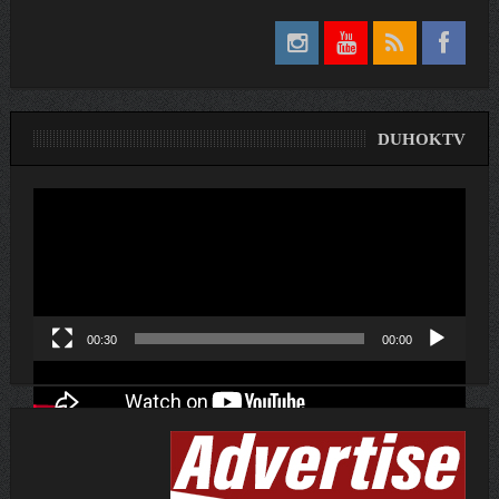
DUHOKTV
لێدەری
ڤیدیۆ
00:30
00:00