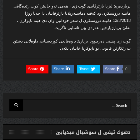
بریارده‌رێ لیژنا باژێرڤانیێ گوت ژى ، هه‌مى ئه‌و خانیێن كوب زێده‌گاڤى
هاتینه‌ دروستكرن ود كه‌ڤنه‌ دماسته‌رپلانا باژێرڤانیان دا حه‌تا روژا
13/3/2018 هاتینه‌ دروستكرن ل سه‌ر خودانێن وان دێ هێنه‌ تاپوكرن ،
به‌لێ بریارژپارچێن عه‌ردى یێن ئاسایى ناگریت
گوت ژى پشتى ده‌رچوونا بریارێ‌ د وه‌قایعى كوردستانێ داوه‌لاتى دشێن
ب رێكارێن قانونى بو تاپوكرنا خانیان بكه‌ن
Share
Share
Tweet
Share
0
دهوك تیڤی ل سوشیال ميديایێ