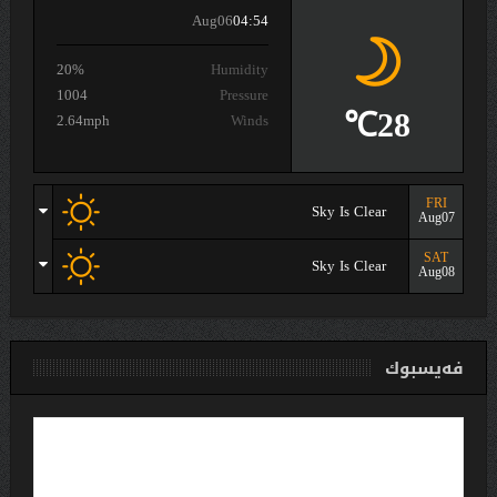
Aug06
04:54
20%
Humidity
1004
Pressure
28℃
2.64mph
Winds
FRI
Sky Is Clear
Aug07
SAT
Sky Is Clear
Aug08
فەیسبوك