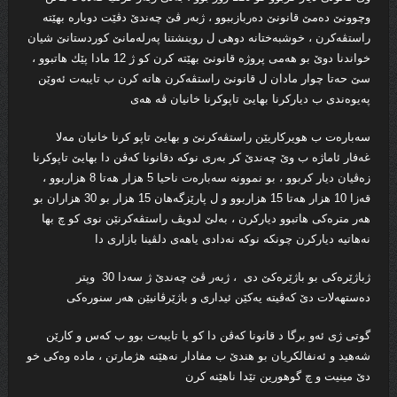
و‌چوونێ ده‌مێ قانونێ ده‌ربازببوو ، ژبه‌ر ڤێ چه‌ندێ دڤێت دوباره‌ بهێته
‌راستڤه‌كرن ، خوشبه‌ختانه‌ دوهى ل روینشتنا په‌رله‌مانێ كوردستانێ شیان
خواندنا دوێ بو هه‌مى پروژه‌ قانونێ بهێته‌‌ كرن كو ژ 12 مادا پێك هاتبوو ،
سێ حه‌تا چوار مادان ل قانونێ راستڤه‌كرن هاته‌ كرن ب تایبه‌ت ئه‌وێن
په‌یوه‌ندی ب دیاركرنا بهایێ تاپوكرنا خانیان ڤه‌ هه‌ى
سه‌باره‌ت ب هویركاریێن راستڤه‌كرنێ‌ و بهایێ تاپو كرنا خانیان مه‌لا
غه‌فار ئاماژه‌ ب وێ چه‌ندێ كر به‌رى نوكه‌ دقانونا كه‌ڤن دا بهایێ تاپوكرنا
زه‌ڤیان دیار كربوو ، بو نموونه‌ سه‌باره‌ت ناحیا 5 هزار هه‌تا 8 هزاربوو ،
قه‌زا 10 هزار هه‌تا 15 هزاربوو و ل پارێزگه‌هان 15 هزار بو 30 هزاران بو
هه‌ر متره‌كی هاتبوو دیاركرن ، به‌لێ لدویڤ راستڤه‌كرنێن نوى كو چ بها
نه‌هاتیه‌ دیاركرن چونكه‌ نوكه‌ نه‌دادى یاهه‌ى دلڤینا بازارى دا
ژباژێره‌كى بو باژێره‌كێ دى ، ژبه‌ر ڤێ چه‌ندێ ژ سه‌دا 30 وپتر
ده‌ستهه‌لات دێ كه‌ڤیته‌ یه‌كێن ئیدارى و باژێرڤانیێن هه‌ر سنوره‌كى
گوتى ژى ئه‌و برگا د قانونا كه‌ڤن دا كو یا تایبه‌ت بوو ب كه‌س و كارێن
شه‌هید و ئه‌نفالكریان بو هندێ ب مفادار نه‌هێنه‌ هژمارتن ، ماده‌ وه‌كى خو
دێ مینیت و چ گوهورین تێدا ناهێنه‌ كرن