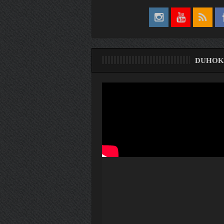
DUHOK
ری
ۆ