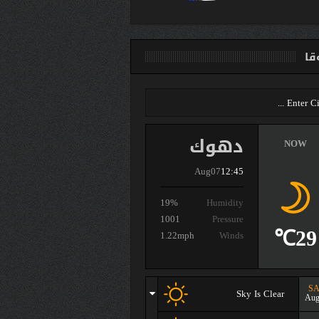
ا
دهوك
NOW
Aug07
12:45
19%
Humidity
1001
Pressure
29℃
1.22mph
Winds
SA
Sky Is Clear
Aug