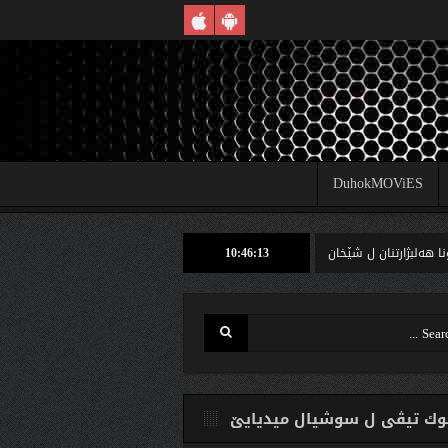
DuhokMOViES
10:46:14
تنان ل شێخان ب رێكا دهوك تیڤى داخوازێ ژ وه‌لاتییان دكه‌ت كارتێن خو یێن ده‌نگدانێ 
ك تیڤی ل سوشیال ميديایێ