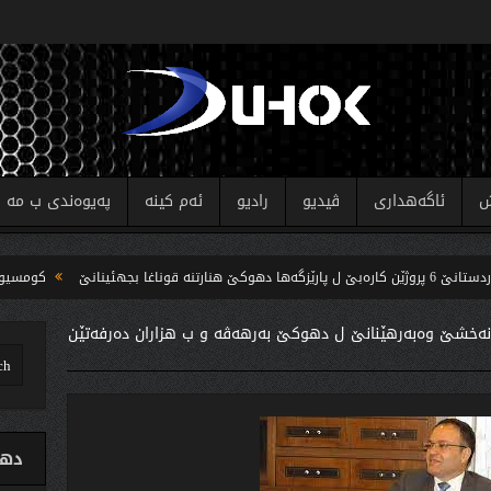
ش
ئاگەهداری
ڤیدیو
رادیو
ئەم کینە
پەیوەندی ب مە
نێ
كومسیونا هه‌لبژار
ه‌خشێ وه‌به‌رهێنانێ ل دهوكێ به‌رهه‌ڤه‌ و ب هزاران ده‌رفه‌تێن
دهو