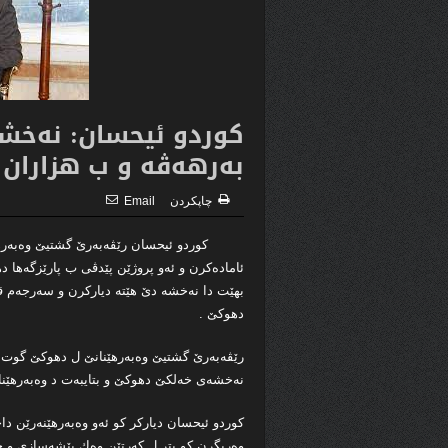
كوردو ئیحسان: نه‌خش
به‌رهه‌ڤه‌ و ب هزاران 
چاپكردن
Email
كوردو ئیحسان رێڤه‌به‌رێ گشتیێ وه‌به‌رهێنان
ئاماده‌كرن و ئه‌و پروژێن پێدڤى ب پارێزگه‌ها 
بهێت دا نه‌خشه‌ دێ هێته‌ دیاركرن و سه‌رجه‌م قه
دهوكێ .
رێڤه‌به‌رێ گشتیێ وه‌به‌رهێنانێ ل دهوكێ گوت : 
نه‌خشه‌ى خه‌لكێ دهوكێ و بتایبه‌ت د وه‌به‌رهێن
كوردو ئیحسان دیاركر كو ئه‌و وه‌به‌رهێنه‌رێن داخ
وه‌ربگرن كو پتر ل كه‌رتێن وه‌ك پێشه‌سازى و چان