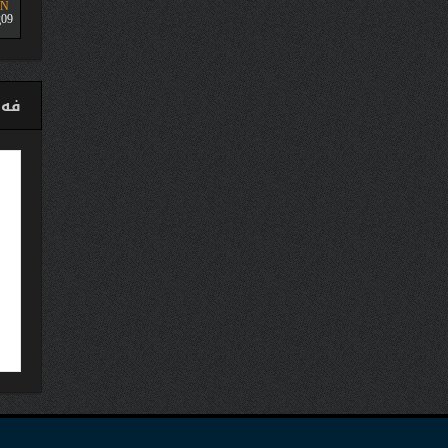
UN
09
فەی