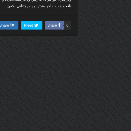
ناڤخو هه‌یه‌ داكو بشێن وه‌به‌رهێنانێ بكه‌ن .
Share
Tweet
Share
0