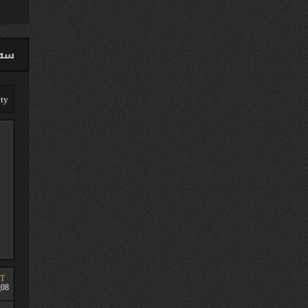
سەق
T
08