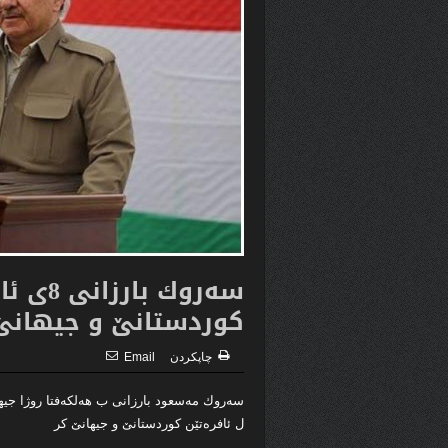
سه‌روك 
كوردستانێ و جیهانێ 
چاپكردن
Email
سه‌روك مه‌سعود بارزانی ب هه‌لكه‌فتا روژا جیهان
ل ئافره‌تێن كوردستانێ و جیهانێ كر