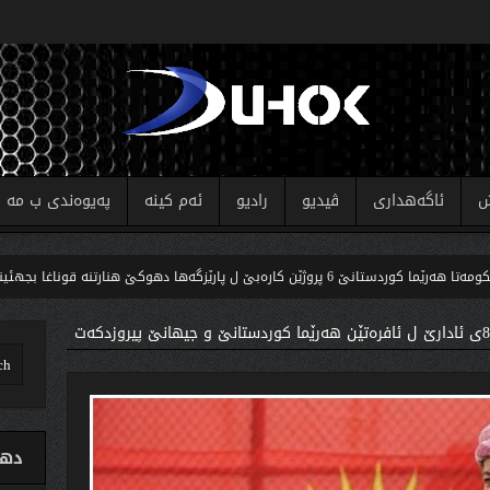
ش
ئاگەهداری
ڤیدیو
رادیو
ئەم کینە
پەیوەندی ب مە
کارەبێ ل پارێزگەها دهوکێ هنارتنه‌ قوناغا بجهئینانێ
ك
دهو