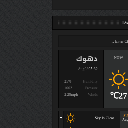
ا
دهوك
NOW
Aug08
05:32
25%
Humidity
1002
Pressure
27℃
2.28mph
Winds
S
Sky Is Clear
Aug