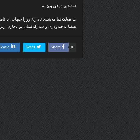
ئه‌ڤه‌ژى ده‌قێ وێ یه‌ :
ب هه‌لكه‌فتا هه‌شتێ ئادارێ روژا جیهانى یا ئاف
هیڤیا به‌خته‌وه‌ری و سه‌ركه‌فتنان بو دخازم، رێز
Share
Tweet
Share
0