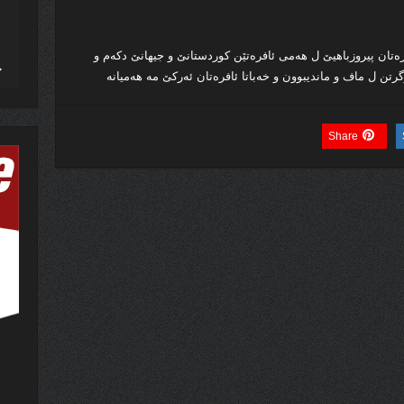
ره‌تان پیروزباهیێ ل هه‌می ئافره‌تێن كوردستانێ و جیهانێ دكه‌م و
گرتن ل ماف و ماندیبوون و خه‌باتا ئافره‌تان ئه‌ركێ مه‌ هه‌میانه‌
Share