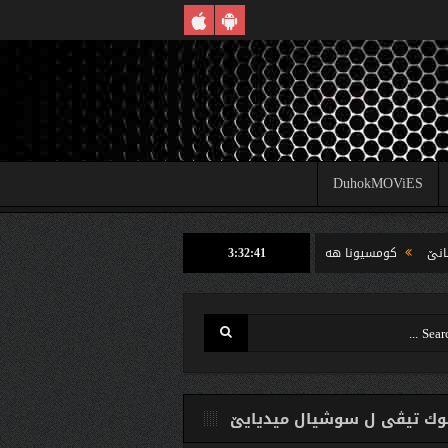
DuhokMOViES
3:32:42
ومسیونا هه‌لبژارتنان ل شێخان ب رێكا دهوك تیڤى داخوازێ ژ وه‌لاتییان دكه‌ت كارتێن خو
ك تیڤی ل سوشیال ميديایێ