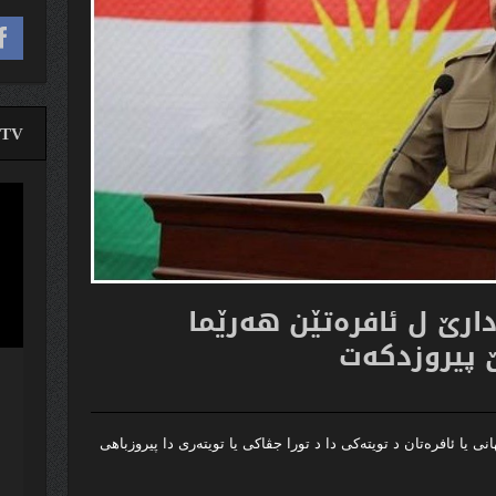
TV
لێدە
ڤیدی
بارزانى 8ى ئادارێ ل ئافره‌تێن هه‌رێما
پیروزدكه‌ت
ی یا ئافره‌تان د تویته‌كی دا د تورا جڤاكی یا تویته‌رى دا پیروزباهی