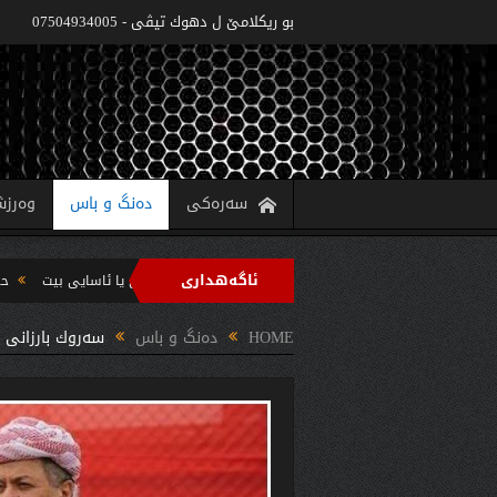
بو ريكلامێ ل دهوك تیڤی - 07504934005
سەرەکی
دەنگ و باس
وەرز
ئاگەهداری
‌زاره‌تا په‌روه‌ردێ: ده‌واما سالا خواندنێ 2022/2021 دێ یا ئاسایى بیت
حکومەتا هەرێما کوردستانێ 6 پروژێن 
 سه‌رپه‌رشتیا مه‌سرور بارزانى جڤاتا وه‌زیران كومبوو و چه‌ندین بریار ده‌رئێخستن
HOME
دەنگ و باس
سه‌روك بارزانى 8ى ئادارێ ل ئافره‌تێن هه‌رێما كوردستانێ و جیهانێ پیروزدكه‌ت