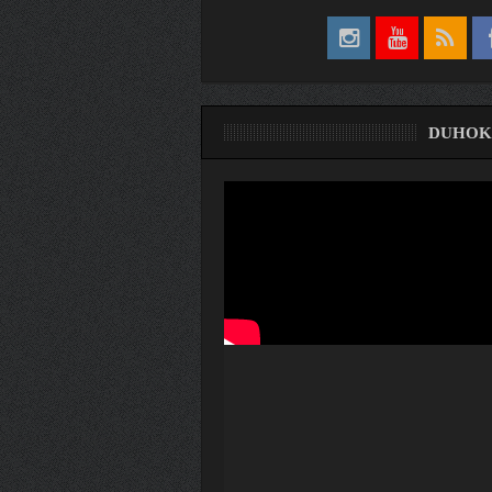
DUHOK
ری
ۆ