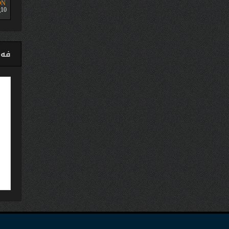
ON
10
فەی