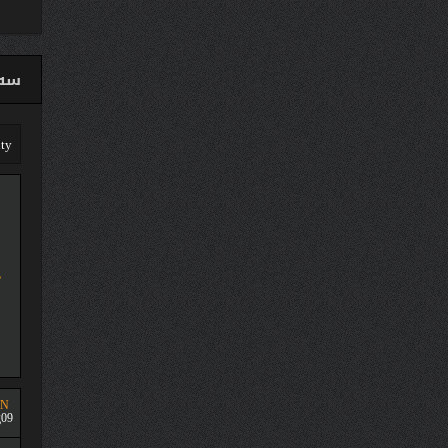
سەق
UN
09