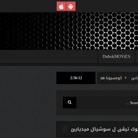
DuhokMOViES
2:56:13
ومسیونا هه‌لبژارتنان ل شێخان ب رێكا دهوك تیڤى داخوازێ ژ وه‌لاتییان دكه‌ت كارتێن خو
ك تیڤی ل سوشیال ميديایێ