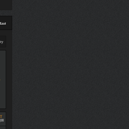
سەق
T
08