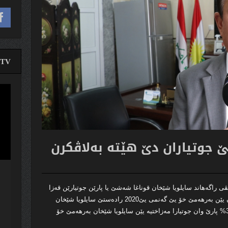
TV
لێدە
ڤیدی
ڤی راگەهاند سایلویا شێخان قوناغا شەشێ یا پارێن جوتیارێن قەزا
شێخان و ئاکرێ و بەردەرەش دهێنە دابەشکرن یێن بەرهەمێ خۆ یێ گەنمی یێ2020 رادەستێ سایلویا شێخان
کری،هەتا نوكە وەزارەتا بازرگانی یا عێراقێ 35% پارێ وان جوتیارا مەزاختیە یێن سایلویا شێخان بەرهەمێ خۆ