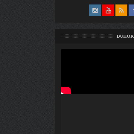
DUHOK
ری
ۆ