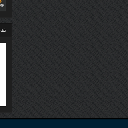
UN
09
فەی