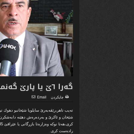
گەرا ٦ێ یا پارێ گەنمێ جوتیاران دێ هێتە بەلاڤكرن
چاپكردن
Email
تەیب تاهر،رێڤەبەرێ سایلویا شێخانبو دهوك تی
رادەست کری.