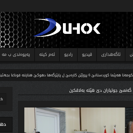
ش
ئاگەهداری
ڤیدیو
رادیو
ئەم کینە
پەیوەندی ب مە
کارەبێ ل پارێزگەها دهوکێ هنارتنه‌ قوناغا بجهئینانێ
ك
دهو