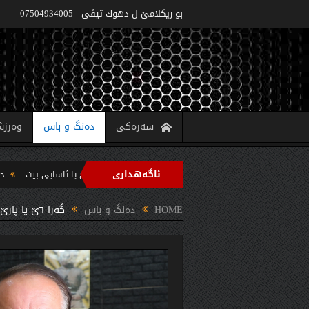
بو ريكلامێ ل دهوك تیڤی - 07504934005
سەرەکی
دەنگ و باس
وەرز
ئاگەهداری
‌زاره‌تا په‌روه‌ردێ: ده‌واما سالا خواندنێ 2022/2021 دێ یا ئاسایى بیت
حکومەتا هەرێما کوردستانێ 6 پروژێن 
 سه‌رپه‌رشتیا مه‌سرور بارزانى جڤاتا وه‌زیران كومبوو و چه‌ندین بریار ده‌رئێخستن
HOME
دەنگ و باس
گەرا ٦ێ یا پارێ گەنمێ جوتیاران دێ هێتە بەلاڤكرن