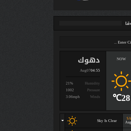
ا
دهوك
NOW
Aug07
04:55
21%
Humidity
1002
Pressure
28℃
3.06mph
Winds
SA
Sky Is Clear
Aug