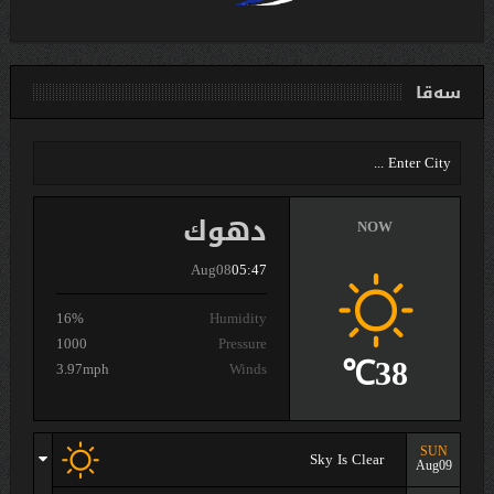
سەقا
دهوك
NOW
Aug08
05:47
16%
Humidity
1000
Pressure
38℃
3.97mph
Winds
SUN
Sky Is Clear
Aug09