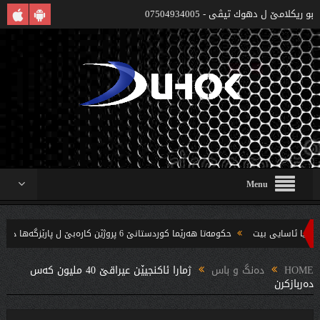
بو ريكلامێ ل دهوك تیڤی - 07504934005
Menu
حکومەتا هەرێما کوردستانێ 6 پروژێن کارەبێ ل پارێزگەها دهوکێ هنارتنه‌ قوناغا بجهئینانێ
ه‌ندین بریار ده‌رئێخستن
HOME
دەنگ و باس
ژمارا ئاكنجیێن عیراقێ 40 ملیون كه‌س
ده‌ربازكرن