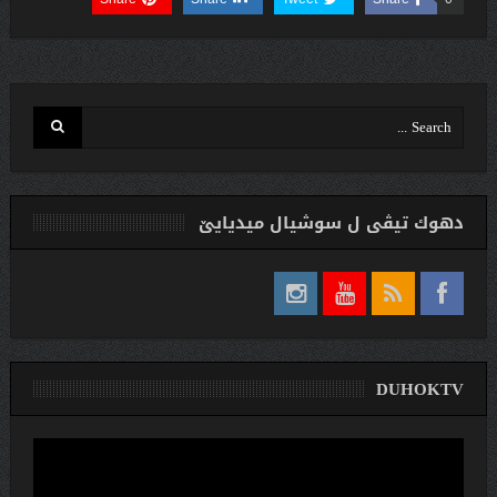
دهوك تیڤی ل سوشیال ميديایێ
DUHOKTV
لێدەری
ڤیدیۆ