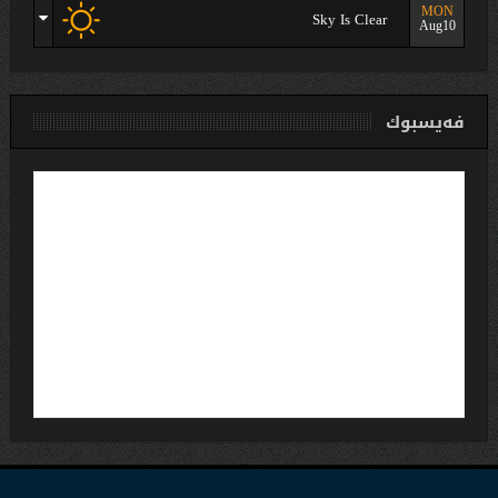
MON
Sky Is Clear
Aug10
فەیسبوك