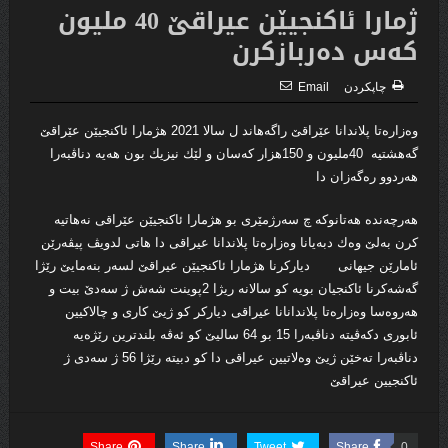
ژمارا ئاكنجیێن عیراقێ 40 ملیون
كه‌س ده‌ربازكرن
چاپكردن
Email
وه‌زاره‌تا پلاندانا عێراقێ راگه‌هاند ل سالا 2021 هژمارا ئاكنجیێن عێراقێ
گه‌هشتیه‌ ‌ 40ملیون و 150هزار كه‌سان و لێك نیزیك بون هه‌یه‌ دناڤبه‌را
هه‌ردوو ره‌گه‌زان دا
هه‌رچه‌نده‌ هه‌تانوكه‌ چ سه‌رژمێری بو هژمارا ئاكنجیێن عێراقی نه‌هاتیه‌
كرن به‌لێ وه‌ك دبه‌یانا وه‌زاره‌تا پلاندانا عیراقی دا هاتی لدویڤ پیڤه‌رێن
ئامارێن جیهانی دیاركرنا هژمارا ئاكنجیێن عیراقێ لسه‌ر بنه‌مایێ رێژا
گه‌شه‌كرنا ئاكنجیان بویه‌ كو سالانه‌ ریژا 2پوینت شه‌ش ژ سه‌دێ بیت و
هه‌روه‌سا وه‌زاره‌تا پلاندانانا عیراقی دیاركر كو ژیێ كاری و چالاكیین
ئابورى دكه‌ڤیته‌ دناڤبه‌را 15 بو 64 سالیێ كو ئه‌ڤه‌ بلندترین رێژه‌یه‌
دناڤبه‌را ته‌خێن ژیێ وه‌لاتیین عیراقی دا كو دبیته‌ رێژا 56 ژ سه‌دى ژ
ئاكنجیین عیراقێ
Share
Share
Tweet
Share
0