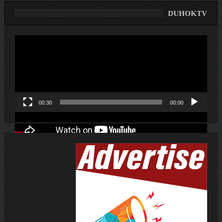
DUHOKTV
لێدەری
ڤیدیۆ
00:30
00:00