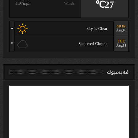
27℃
1.37mph
Winds
MON
Sky Is Clear
Aug10
TUE
Scattered Clouds
Aug11
فەیسبوك