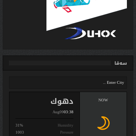
سەقا
دهوك
NOW
Aug09
03:38
31%
Humidity
1003
Pressure