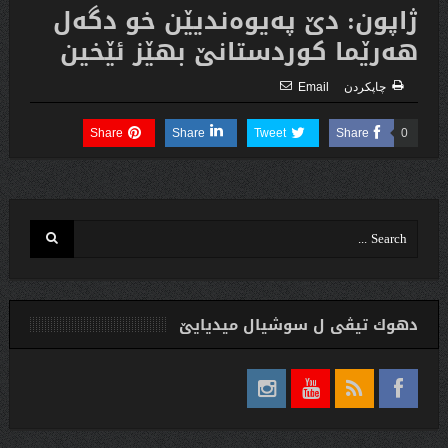
ژاپون: دێ په‌یوه‌ندیێن خو دگه‌ل
هه‌رێما كوردستانێ بهێز ئێخین
چاپكردن
Email
Share
Share
Tweet
Share
0
دهوك تیڤی ل سوشیال ميديایێ