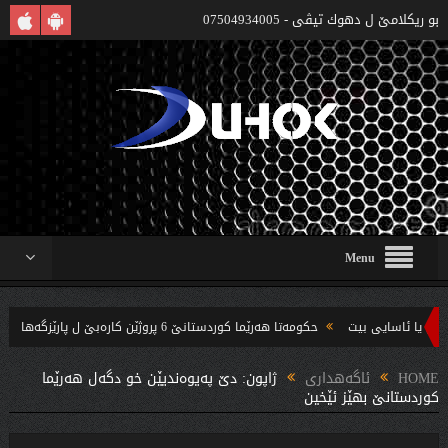
بو ريكلامێ ل دهوك تیڤی - 07504934005
Menu
حکومەتا هەرێما کوردستانێ 6 پروژێن کارەبێ ل پارێزگەها دهوکێ هنارتنه‌ قوناغا بجهئینانێ
 چه‌ندین بریار ده‌رئێخستن
HOME
ئاگەهداری
ژاپون: دێ په‌یوه‌ندیێن خو دگه‌ل هه‌رێما
كوردستانێ بهێز ئێخین