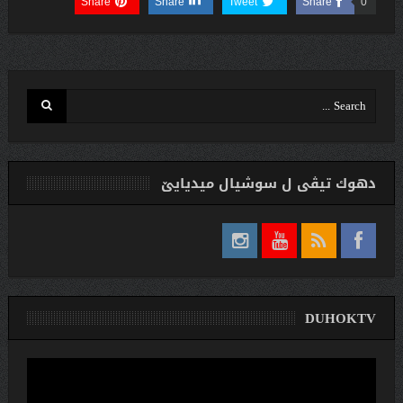
Share
Share
Tweet
Share
0
دهوك تیڤی ل سوشیال ميديایێ
DUHOKTV
لێدەری
ڤیدیۆ