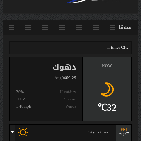
سەقا
دهوك
NOW
Aug06
09:29
20%
Humidity
1002
Pressure
32℃
1.48mph
Winds
FRI
Sky Is Clear
Aug07