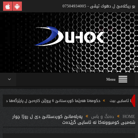
بو ريكلامێ ل دهوك تیڤی - 07504934005
Menu
حکومەتا هەرێما کوردستانێ 6 پروژێن کارەبێ ل پارێزگەها دهوکێ هنارتنه‌ قوناغا بجهئینانێ
‌ندین بریار ده‌رئێخستن
HOME
دەنگ و باس
په‌رله‌مانێ كوردستانێ دێ ل روژا چوار
شه‌مبى كومبوونه‌كا نه‌ ئاسایى گرێده‌ت