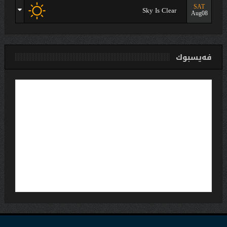
SAT
Sky Is Clear
Aug08
فەیسبوك