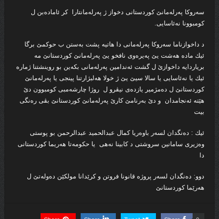
سه‌روكا په‌رله‌مانێ كوردستانى دخواز ژ په‌رله‌مانتارا كر ئاماده‌بن ل
كومبوونا نه‌ئاسایی.
د داخوازناما سه‌روكا په‌رله‌مانى دا هاتیه‌ پشت به‌ستن ب حوكمێ برگا
ئیك ماده‌ هه‌شت یێ په‌یره‌وى نافخو یێ په‌رله‌مانێ كوردستانێ مه‌
بریاردایه‌ داخوازێ ل گشت ئه‌ندامین په‌رله‌مانى بكه‌ین بو روینشتنا ژماره‌
ئیك یا نه‌ئاسایی یا سالا سیێ یێ ژ خولا هه‌لبژارتنا پینجى یا په‌رله‌مانێ
كوردستانێ ل ده‌مژمیر یازده‌ى نیڤرو ل روژا چارشه‌مبى كومبوون دێ
هێته‌ ئه‌نجامدان و دێ به‌رنامێ كارێ په‌رله‌مانێ كوردستانێ بڤى ره‌نگى
بیت
ئیك : ده‌نگدان لسه‌ر باوه‌ریا كمال عبدالحمید عبدالرحمن بو پوستى
وه‌زیرى سامانین سروشتی د كابینا نه‌هى یا حكومه‌تا هه‌ریما كوردستانى
دا
دوو: ده‌نگدان لسه‌ر پروژه ‌قانونا فروتن و كرێدانا مولكێن ده‌وله‌تێ ل
هه‌رێما كوردستانێ