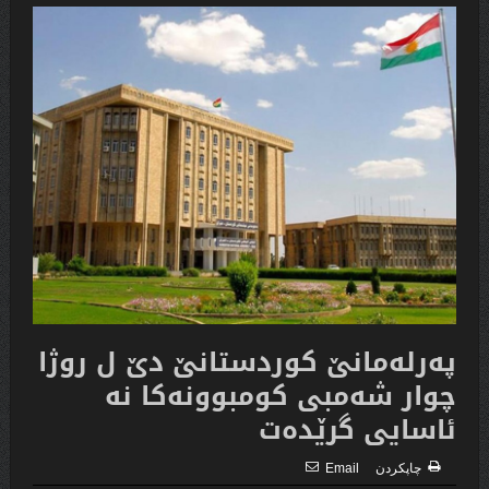
په‌رله‌مانێ كوردستانێ دێ ل روژا
چوار شه‌مبى كومبوونه‌كا نه‌
ئاسایى گرێده‌ت
چاپكردن
Email