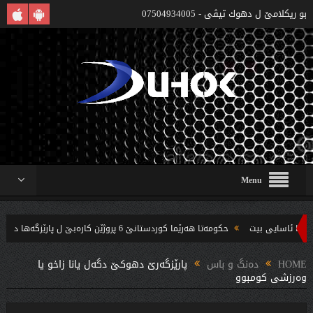
بو ريكلامێ ل دهوك تیڤی - 07504934005
Menu
حکومەتا هەرێما کوردستانێ 6 پروژێن کارەبێ ل پارێزگەها دهوکێ هنارتنه‌ قوناغا بجهئینانێ
‌ندین بریار ده‌رئێخستن
HOME
دەنگ و باس
پارێزگەرێ دهوكێ دگەل یانا زاخو یا
وەرزشی كومبوو