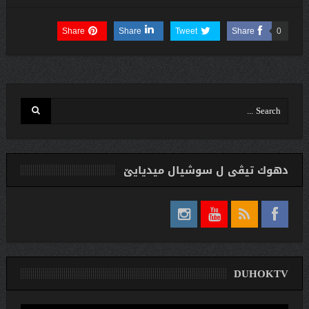
Share
Share
Tweet
Share
0
دهوك تیڤی ل سوشیال ميديایێ
DUHOKTV