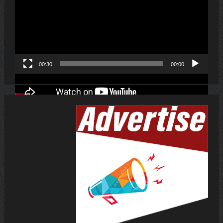
لێدەری
ڤیدیۆ
00:30
00:00