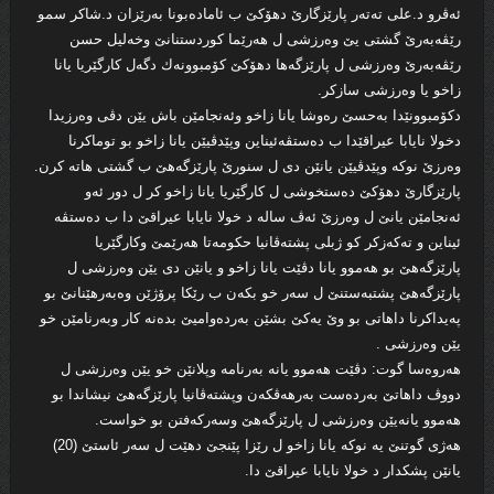
ئه‌ڤرو د.على ته‌ته‌ر پارێزگارێ دهۆكێ ب ئاماده‌بونا به‌رێزان د.شاكر سمو
رێڤه‌به‌رێ گشتى یێ وه‌رزشى ل هه‌رێما كوردستنانێ وخه‌لیل حسن
رێڤه‌به‌رێ وه‌رزشى ل پارێزگه‌ها دهۆكێ كۆمبوونه‌ك دگه‌ل كارگێریا یانا
زاخو یا وه‌رزشى سازكر.
دكۆمبوونێدا به‌حسێ ره‌وشا یانا زاخو وئه‌نجامێن باش یێن دڤى وه‌رزیدا
دخولا نایابا عیراقێدا ب ده‌ستڤه‌ئیناین وپێدڤیێن یانا زاخو بو توماكرنا
وه‌رزێ نوكه‌ وپێدڤیێن یانێن دى ل سنورێ پارێزگه‌هێ ب گشتى هاته‌ كرن.
پارێزگارێ دهۆكێ ده‌ستخوشى ل كارگێریا یانا زاخو كر ل دور ئه‌و
ئه‌نجامێن یانێ ل وه‌رزێ ئه‌ڤ ساله‌ د خولا نایابا عیراقێ دا ب ده‌ستڤه‌
ئیناین و ته‌كه‌زكر كو ژبلى پشته‌ڤانیا حكومه‌تا هه‌رێمێ وكارگێریا
پارێزگه‌هێ بو هه‌موو یانا دڤێت یانا زاخو و یانێن دى یێن وه‌رزشى ل
پارێزگه‌هێ پشتبه‌ستنێ ل سه‌ر خو بكه‌ن ب رێكا پرۆژێن وه‌به‌رهێنانێ بو
په‌یداكرنا داهاتى بو وێ یه‌كێ بشێن به‌رده‌وامیێ بده‌نه‌ كار وبه‌رنامێن خو
یێن وه‌رزشى .
هه‌روه‌سا گوت: دڤێت هه‌موو یانه‌ به‌رنامه‌ وپلانێن خو یێن وه‌رزشى ل
دووڤ داهاتێ به‌رده‌ست به‌رهه‌ڤكه‌ن وپشته‌ڤانیا پارێزگه‌هێ نیشاندا بو
هه‌موو یانه‌یێن وه‌رزشى ل پارێزگه‌هێ وسه‌ركه‌فتن بو خواست.
هه‌ژى گوتنێ یه‌ نوكه‌ یانا زاخو ل رێزا پێنجێ دهێت ل سه‌ر ئاستێ (20)
یانێن پشكدار د خولا نایابا عیراقێ دا.