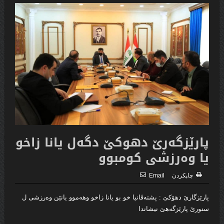
پارێزگەرێ دهوكێ دگەل یانا زاخو
یا وەرزشی كومبوو
چاپكردن
Email
پارێزگارێ دهۆكێ : پشته‌ڤانیا خو بو یانا زاخو وهه‌موو یانێن وه‌رزشى ل
سنورێ پارێزگه‌هێ نیشاندا