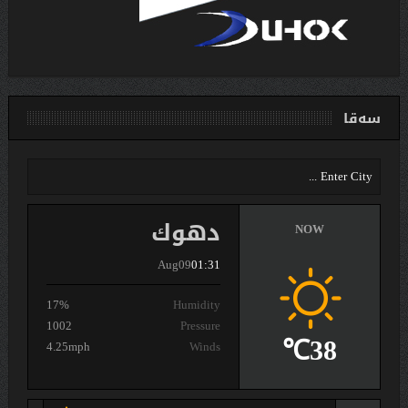
سەقا
دهوك
NOW
Aug09
01:31
17%
Humidity
1002
Pressure
38℃
4.25mph
Winds