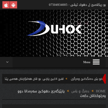
بو ريكلامێ ل دهوك تیڤی - 07504934005
Menu
و یێن ده‌نگدانێ وه‌رگرن
لقێ 14یێ پارتى: بو ڤان هه‌لبژارتنان هه‌مى پێكهاته‌ و نه‌ته‌وه‌یێن دناڤ مویسل دا پشته‌ڤانیا پارتى دكه‌ن
HOME
دەنگ و باس
پارێزگه‌رێ دهوکێ سەرەدانا دوو
پەرتوکخانان دكه‌ت