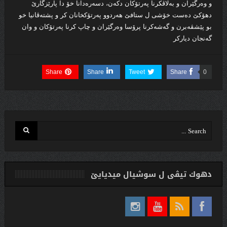
و وەرگێران و بەلاڤکرنا پەرتۆکان دکەن، دسەرەدانا خۆ دا پارێزگارێ
دهۆکێ دەست خۆشی ل ستافێ هەردوو پەرتۆکخانان کر و پشتەڤانیا خو
بو پێشڤەبرن و گەشەکرنا پرۆسا وەرگێران و چاپ کرنا پەرتۆکان و وان
گەنجان دیاركر
Share
Share
Tweet
Share
0
دهوك تیڤی ل سوشیال ميديایێ