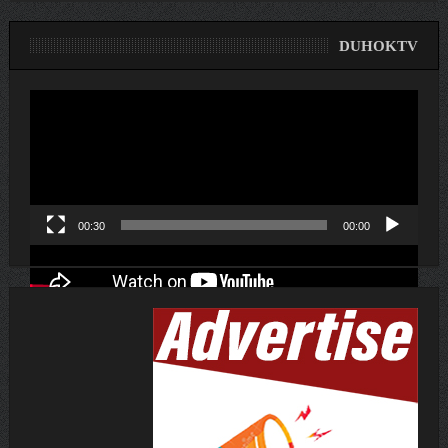
DUHOKTV
لێدەری
ڤیدیۆ
00:30
00:00