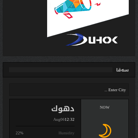
سەقا
دهوك
NOW
Aug06
12:32
22%
Humidity