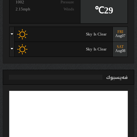
1002
Pressure
29℃
2.15mph
Winds
FRI
Sky Is Clear
Aug07
SAT
Sky Is Clear
Aug08
فەیسبوك