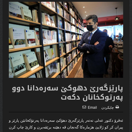
پارێزگه‌رێ دهوکێ سەرەدانا دوو
پەرتوکخانان دكه‌ت
چاپكردن
Email
ئەڤرۆ دكتور عەلی تەتەر پارێزگه‌رێ دهۆکێ سەرەدانا پەرتۆکخانێن پارێز و
پیران کر کو ژلایێ هژمارەکا گەنجان ڤە دهێنە برێڤەبرن و کارێ چاپ کرن