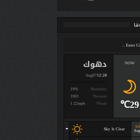
ا
دهوك
NOW
Aug07
12:28
19%
Humidity
1001
Pressure
29℃
1.22mph
Winds
SA
Sky Is Clear
Aug