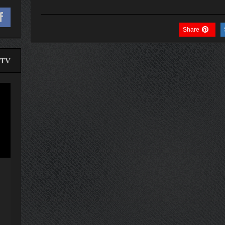
Share
TV
لێدە
ڤیدی