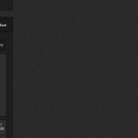
سەق
T
08