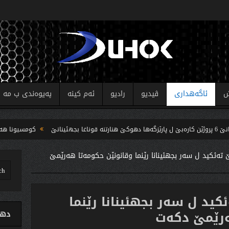
ش
ئاگەهداری
ڤیدیو
رادیو
ئەم کینە
پەیوەندی ب مە
كومسیونا هه‌لبژارتنا
ته‌ئكید ل سه‌ر بجهئینانا رێنما وقانونێن حكومه‌تا هه‌رێمێ
كید ل سه‌ر بجهئینانا رێنما
‌رێمێ دكه‌ت
دهو