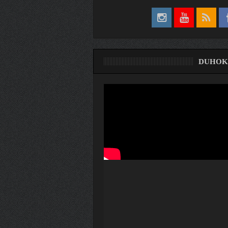
DUHOK
ری
ۆ