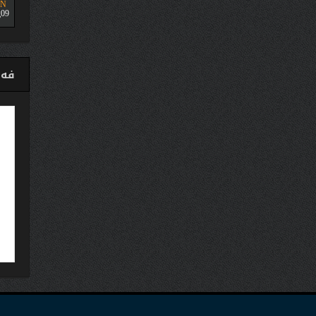
UN
09
فەی