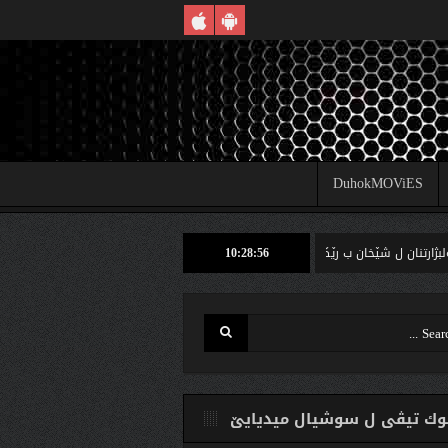
DuhokMOViES
10:28:57
ن ل شێخان ب رێكا دهوك تیڤى داخوازێ ژ وه‌لاتییان دكه‌ت كارتێن خو یێن ده‌نگدانێ وه‌ر
ك تیڤی ل سوشیال ميديایێ