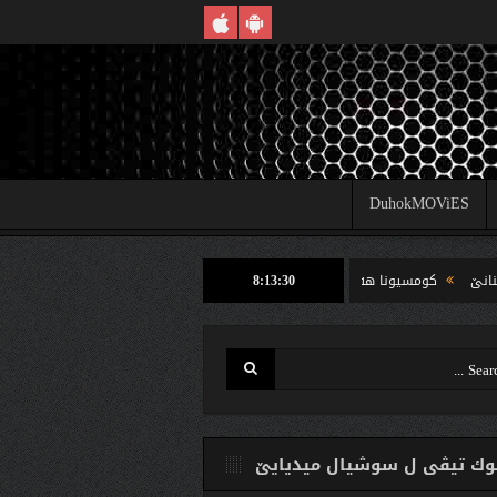
DuhokMOViES
8:13:31
كومسیونا هه‌لبژارتنان ل شێخان ب رێكا دهوك تیڤى داخوازێ ژ وه‌لاتییان دكه‌ت كارتێن 
ك تیڤی ل سوشیال ميديایێ