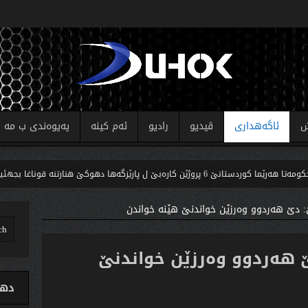
ش
ئاگەهداری
ڤیدیو
رادیو
ئەم کینە
پەیوەندی ب مە
روژێن کارەبێ ل پارێزگەها دهوکێ هنارتنه‌ قوناغا بجهئینانێ
: دێ هەردوو وەرزێن خواندنێ هێنە خواندن
 هەردوو وەرزێن خواندنێ
دهو