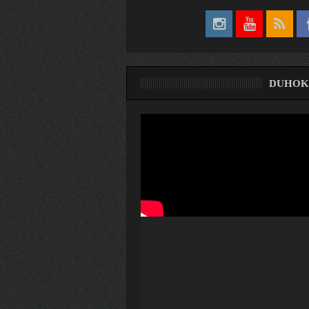
DUHOK
ری
ۆ