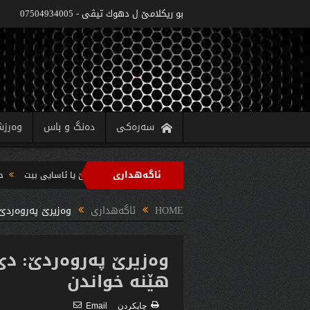
بو ريكلامێ ل دهوك تیڤی - 07504934005
سەرەکی
دەنگ و باس
وەرز
ئاگەهداری
وه‌زاره‌تا په‌روه‌ردێ: ده‌واما سالا خواندنێ 2022/2021 دێ یا ئاسایى بیت
حکومەتا هەرێما کوردستانێ 6 پ
ب سه‌رپه‌رشتیا مه‌سرور بارزانى جڤاتا وه‌زیران كومبوو و چه‌ندین بریار ده‌رئێخستن
HOME
ئاگەهداری
وەزیرێ پەروەردێ
وەزیرێ پەروەردێ: دێ
هێنە خواندن
چاپكردن
Email