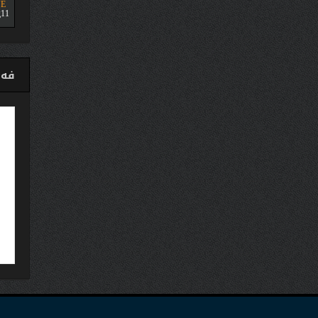
E
11
فەی