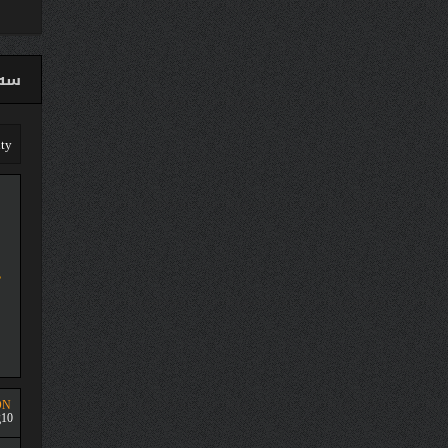
سەق
ON
10