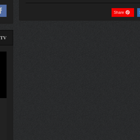
Share
TV
لێدە
ڤیدی