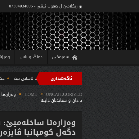
بو ريكلامێ ل دهوك تیڤی - 07504934005
سەرەکی
دەنگ و باس
وەرز
ئاگەهداری
‌زاره‌تا په‌روه‌ردێ: ده‌واما سالا خواندنێ 2022/2021 دێ یا ئاسایى بیت
حکومەتا هەرێما کوردستانێ 6 پروژێن 
 سه‌رپه‌رشتیا مه‌سرور بارزانى جڤاتا وه‌زیران كومبوو و چه‌ندین بریار ده‌رئێخستن
UNCATEGORIZED
HOME
وه‌زاره‌ت
د دان و ستاندنان داینه‌
وه‌زاره‌تا ساخله‌میێ:
دگه‌ل كومپانیا ڤایزه‌ر