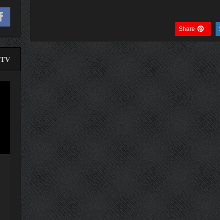
Share
TV
لێدە
ڤیدی