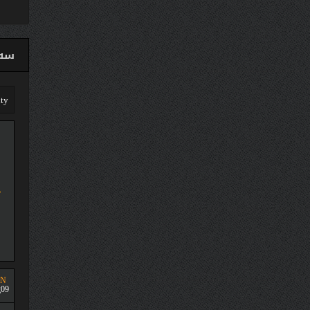
سەق
UN
09