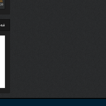
ON
10
فەی