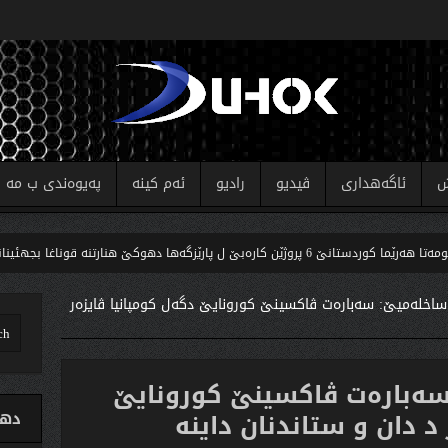
ش
ئاگەهداری
ڤیدیو
رادیو
ئەم کینە
پەیوەندی ب مە
کارەبێ ل پارێزگەها دهوکێ هنارتنه‌ قوناغا بجهئینانێ
ك
ا ساخله‌میێ: سه‌باره‌ت ڤاكسینێ كورونایێ دگه‌ل كومپانیا ڤایزه‌ر
 سه‌باره‌ت ڤاكسینێ كورونایێ
 د دان و ستاندنان داینه‌
دهو