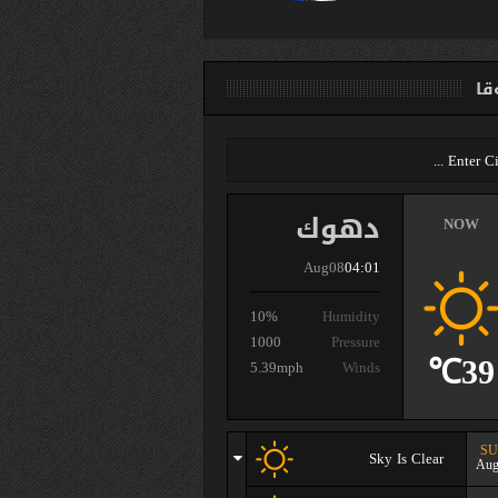
ا
دهوك
NOW
Aug08
04:01
10%
Humidity
1000
Pressure
39℃
5.39mph
Winds
S
Sky Is Clear
Aug