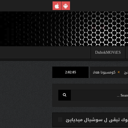
DuhokMOViES
2:02:06
ومسیونا هه‌لبژارتنان ل شێخان ب رێكا دهوك تیڤى داخوازێ ژ وه‌لاتییان دكه‌ت كارتێن خو
ك تیڤی ل سوشیال ميديایێ