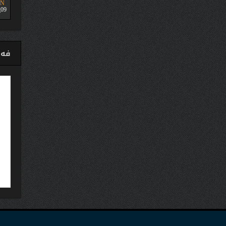
UN
09
فەی