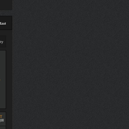
سەق
T
08