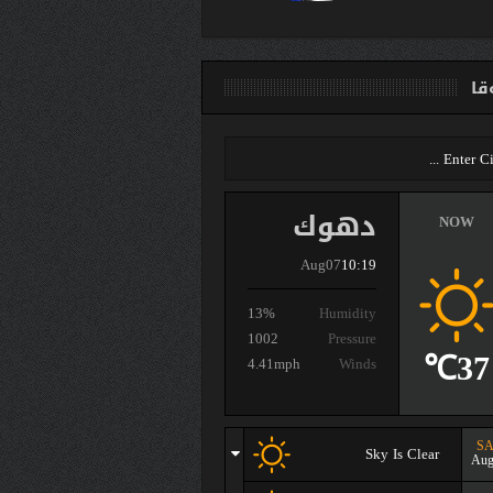
ا
دهوك
NOW
Aug07
10:19
13%
Humidity
1002
Pressure
37℃
4.41mph
Winds
SA
Sky Is Clear
Aug