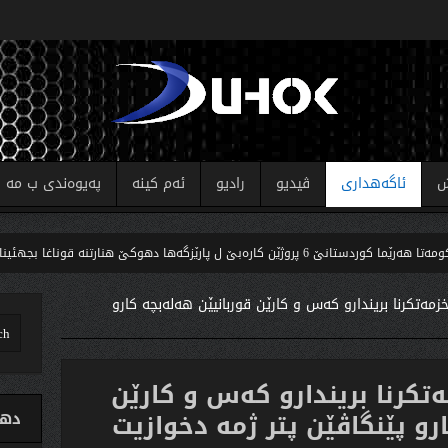
ش
ئاگەهداری
ڤیدیو
رادیو
ئەم کینە
پەیوەندی ب مە
 کارەبێ ل پارێزگەها دهوکێ هنارتنه‌ قوناغا بجهئینانێ
خزمه‌تكرنا بریندارو كه‌س و كارێن قوربانیێن هه‌له‌بچه‌ كارو
ه‌تكرنا بریندارو كه‌س و كارێن
ارو پێنگاڤێن پتر ژمه‌ دخوازیت
دهو