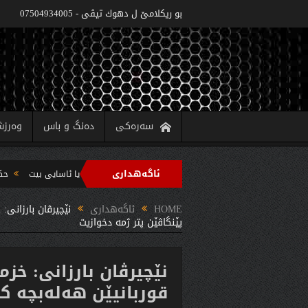
بو ريكلامێ ل دهوك تیڤی - 07504934005
سەرەکی
دەنگ و باس
وەرز
ئاگەهداری
ه‌زاره‌تا په‌روه‌ردێ: ده‌واما سالا خواندنێ 2022/2021 دێ یا ئاسایى بیت
حکومەتا هەرێما کوردستانێ 6 پروژێن
 سه‌رپه‌رشتیا مه‌سرور بارزانى جڤاتا وه‌زیران كومبوو و چه‌ندین بریار ده‌رئێخستن
HOME
ئاگەهداری
نێچیرڤان بارزانى: 
پێنگاڤێن پتر ژمه‌ دخوازیت
نێچیرڤان بارزانى: خزم
قوربانیێن هه‌له‌بچه‌ ك