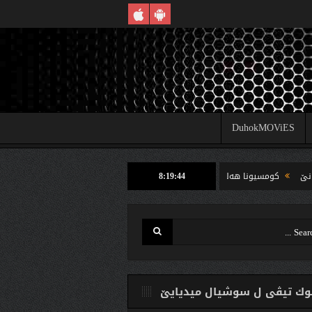
DuhokMOViES
8:19:45
كومسیونا هه‌لبژارتنان ل شێخان ب رێكا دهوك تیڤى داخوازێ ژ وه‌لاتییان دكه‌ت كارتێن خ
ك تیڤی ل سوشیال ميديایێ