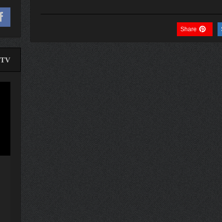
Share
TV
لێدە
ڤیدی