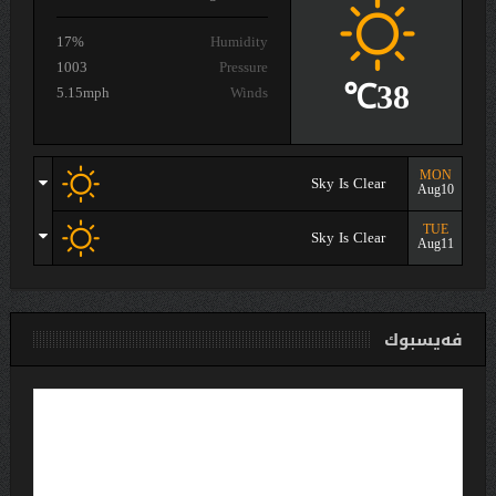
17%
Humidity
1003
Pressure
38℃
5.15mph
Winds
MON
Sky Is Clear
Aug10
TUE
Sky Is Clear
Aug11
فەیسبوك