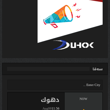
سەقا
دهوك
NOW
Aug09
11:56