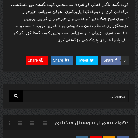
کۆمەلگەها باگێرا ڤەکر، کو ئەردێ مەسیحیێن کۆمەلگەهێ بوو پێشکيشی
مزگەفتێ کری. و دپەیڤەکێدا پارێزگەرێ دهۆکێ سۆپاسیا خێرخواز
“د.نوری شێخ جەلالەدین” و هەمی وان خێرخوازان کر یێن پرۆژێن
خزمەتگۆزاری ئەنجام ددەن ب تایبەتی بو دەڤەرێن دویرە دەست و نە
دناڤا سەنتەرێ باژێران دا و سۆپاسیا مەسیحیێن کۆمەلگەها کۆرا کر کو
ئەڤ پارچا عەردی پێشکيشی مزگەفتێ کری.
Share
Share
Tweet
Share
0
دهوك تیڤی ل سوشیال ميديایێ