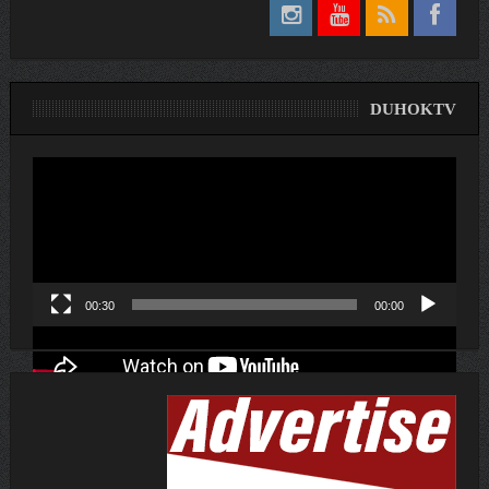
DUHOKTV
لێدەری
ڤیدیۆ
00:30
00:00