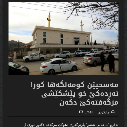
مەسحیێن كومەلگەها كورا
ئەردەكێ خو پێشكێشی
مزگەفتەكێ دكەن
چاپكردن
Email
ئەڤرۆ “د.عەلی تەتەر” پارێزگەرێ دهۆکێ مزگەفتا دکتور نوری ل