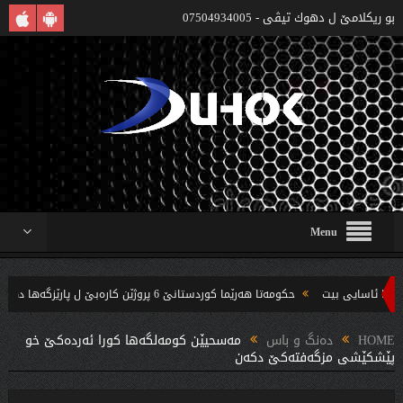
بو ريكلامێ ل دهوك تیڤی - 07504934005
Menu
حکومەتا هەرێما کوردستانێ 6 پروژێن کارەبێ ل پارێزگەها دهوکێ هنارتنه‌ قوناغا بجهئینانێ
‌ندین بریار ده‌رئێخستن
HOME
دەنگ و باس
مەسحیێن كومەلگەها كورا ئەردەكێ خو
پێشكێشی مزگەفتەكێ دكەن