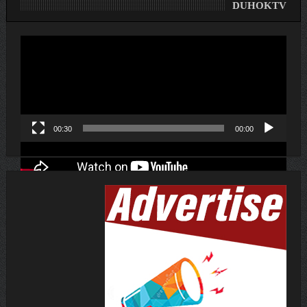
DUHOKTV
لێدەری
ڤیدیۆ
00:30
00:00