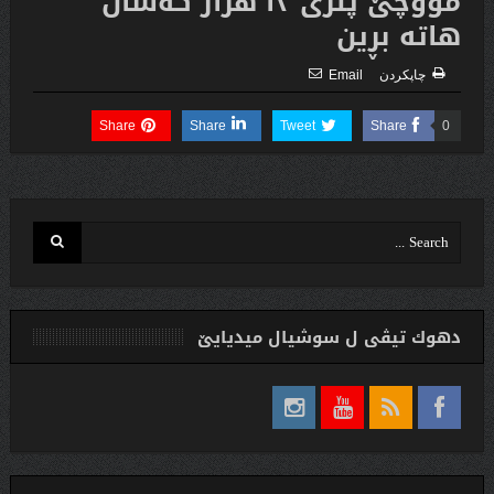
مووچێ پتری ١٣ هزار كەسان
هاتە بڕین
چاپكردن
Email
Share
Share
Tweet
Share
0
دهوك تیڤی ل سوشیال ميديایێ