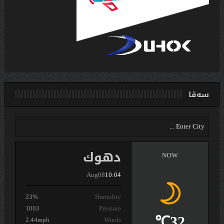
سەقا
دهوك
NOW
Aug08
10:04
23%
Humidity
1003
Pressure
32℃
2.44mph
Winds