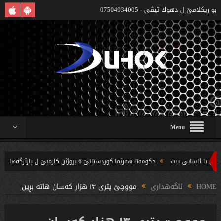
بو ريكلامێ ل دهوك تیڤی - 07504934005
Menu
حکومەتا هەرێما کوردستانێ 6 پروژێن کارەبێ ل پارێزگەها دهوکێ هنارتنه‌ قوناغا بجهئینانێ
 چه‌ندین بریار ده‌رئێخستن
HOME
ئاگەهداری
مووچێ پتری ١٣ هزار كەسان هاتە بڕین