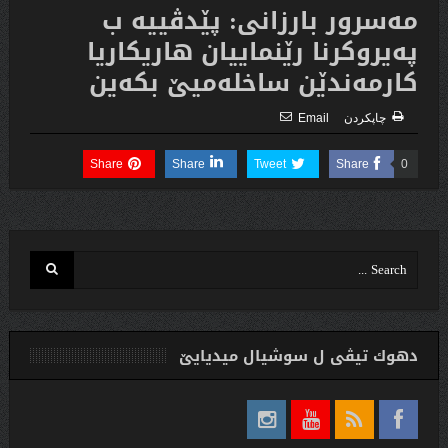
مه‌سرور بارزانى: پێدڤییه‌ ب
په‌یروكرنا رێنماییان هاریكاریا
كارمه‌ندێن ساخله‌میێ بكه‌ین
چاپكردن
Email
Share
Share
Tweet
Share
0
دهوك تیڤی ل سوشیال ميديایێ