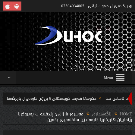
بو ريكلامێ ل دهوك تیڤی - 07504934005
Menu
حکومەتا هەرێما کوردستانێ 6 پروژێن کارەبێ ل پارێزگەها دهوکێ هنارتنه‌ قوناغا بجهئینانێ
چه‌ندین بریار ده‌رئێخستن
HOME
ئاگەهداری
مه‌سرور بارزانى: پێدڤییه‌ ب په‌یروكرنا
رێنماییان هاریكاریا كارمه‌ندێن ساخله‌میێ بكه‌ین