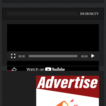
DUHOKTV
لێدەری
ڤیدیۆ
00:30
00:00