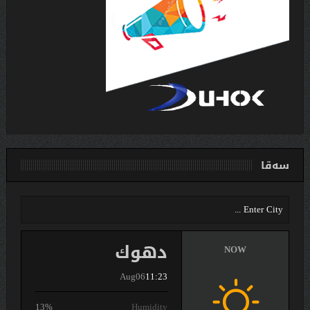
سەقا
دهوك
NOW
Aug06
11:23
13%
Humidity