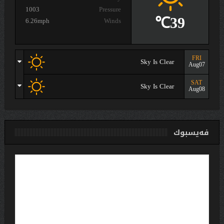
1003
Pressure
39℃
6.26mph
Winds
FRI
Sky Is Clear
Aug07
SAT
Sky Is Clear
Aug08
فەیسبوك