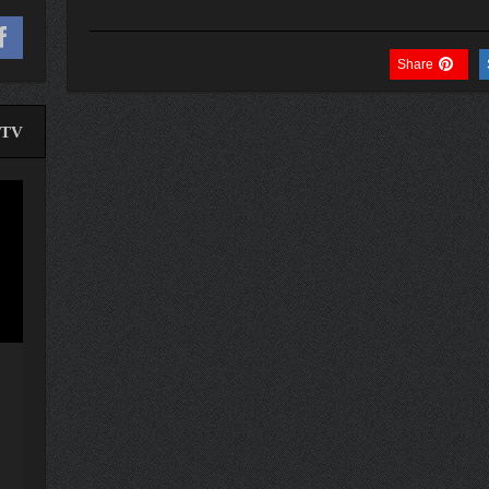
Share
TV
لێدە
ڤیدی