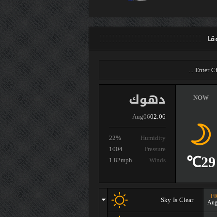
ا
دهوك
NOW
Aug06
02:06
22%
Humidity
1004
Pressure
29℃
1.82mph
Winds
FR
Sky Is Clear
Aug