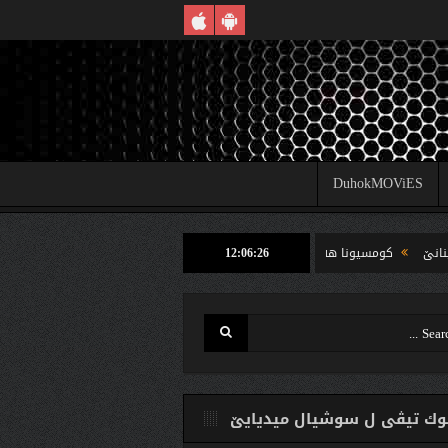
DuhokMOViES
12:06:26
كومسیونا هه‌لبژارتنان ل شێخان ب رێكا دهوك تیڤى داخوازێ ژ وه‌لاتییان دكه‌ت كارتێن
ك تیڤی ل سوشیال ميديایێ