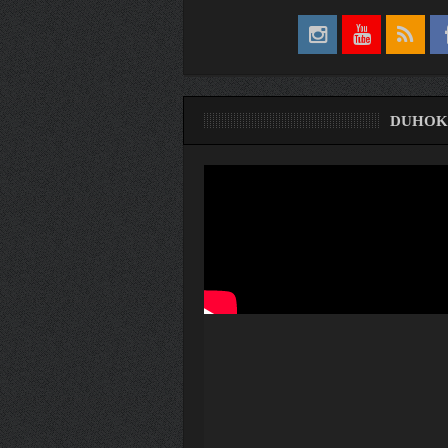
DUHOK
ری
ۆ