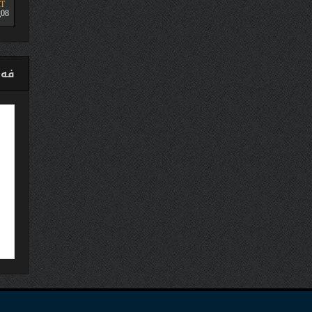
T
08
فەی