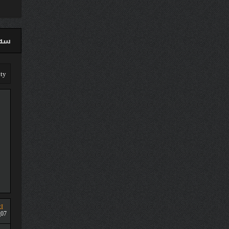
سەق
I
07