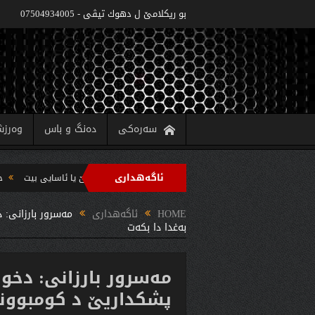
بو ريكلامێ ل دهوك تیڤی - 07504934005
سەرەکی
دەنگ و باس
وەرز
ئاگەهداری
وه‌زاره‌تا په‌روه‌ردێ: ده‌واما سالا خواندنێ 2022/2021 دێ یا ئاسایى بیت
حکومەتا هەرێما کوردستانێ 6 
ب سه‌رپه‌رشتیا مه‌سرور بارزانى جڤاتا وه‌زیران كومبوو و چه‌ندین بریار ده‌رئێخستن
HOME
ئاگەهداری
مه‌سرور بارزانى: 
به‌غدا دا بكه‌ت
مه‌سرور بارزانى: دخوا
پشكداریێ د كومبوونێن