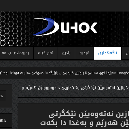
ش
ئاگەهداری
ڤیدیو
رادیو
ئەم کینە
پەیوەندی ب مە
پروژێن کارەبێ ل پارێزگەها دهوکێ هنارتنه‌ قوناغا بجهئینانێ
دخوازین نه‌ته‌وه‌یێن ئێكگرتى پشكداریێ د كومبوونێن هه‌رێم و
زین نه‌ته‌وه‌یێن ئێكگرتى
 هه‌رێم و به‌غدا دا بكه‌ت
دهو