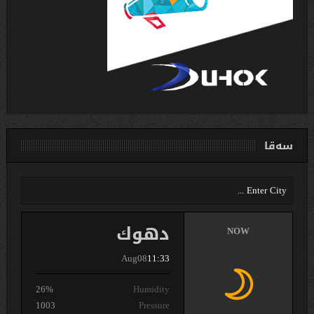
سەقا
دهوك
NOW
Aug08
11:33
26%
Humidity
1003
Pressure