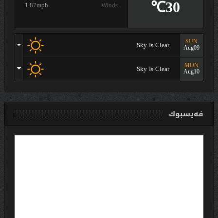
30℃
1.87mph
Winds
SUN
Sky Is Clear
Aug09
MON
Sky Is Clear
Aug10
فەیسبوك