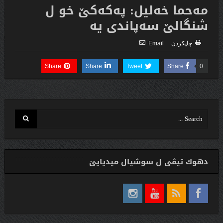
مه‌حما خه‌لیل: په‌كه‌كێ خو ل
شنگالێ سه‌پاندى یه‌
چاپكردن
Email
Share
Share
Tweet
Share
0
دهوك تیڤی ل سوشیال ميديایێ