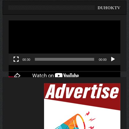
DUHOKTV
لێدەری
ڤیدیۆ
00:30
00:00