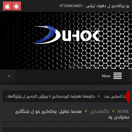
بو ريكلامێ ل دهوك تیڤی - 07504934005
Menu
حکومەتا هەرێما کوردستانێ 6 پروژێن کارەبێ ل پارێزگەها دهوکێ هنارتنه‌ قوناغا بجهئینانێ
چه‌ندین بریار ده‌رئێخستن
HOME
ئاگەهداری
مه‌حما خه‌لیل: په‌كه‌كێ خو ل شنگالێ
سه‌پاندى یه‌