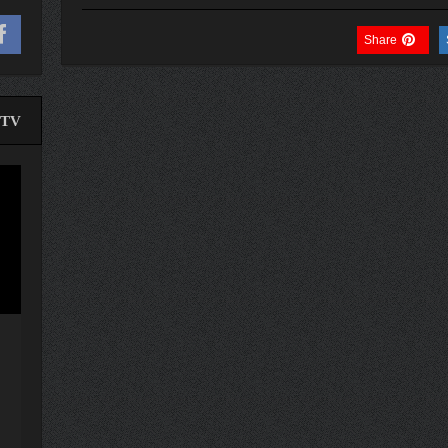
Share
TV
لێدە
ڤیدی