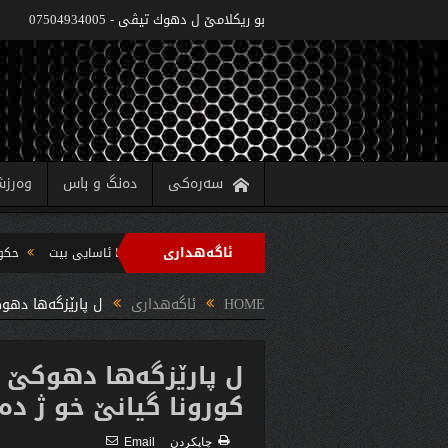
بو ريكلامێ ل دهوك تیڤی - 07504934005
سەرەکی
دەنگ و باس
وەرز
ئاگەهداری
ه‌زاره‌تا په‌روه‌ردێ: ده‌واما سالا خواندنێ 2022/2021 دێ یا ئاسایى بیت
حکومەتا هەرێما کوردستانێ 6 پروژێ
 سه‌رپه‌رشتیا مه‌سرور بارزانى جڤاتا وه‌زیران كومبوو و چه‌ندین بریار ده‌رئێخستن
HOME
ئاگەهداری
ل پارێزگه‌ها دهوكێ 4 كه‌سێن دى ب ڤایروسێ كورونا گیانێ 
كورونا گیانێ خو ژ ده
چاپكردن
Email