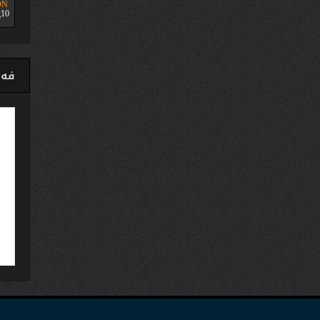
ON
10
فەی