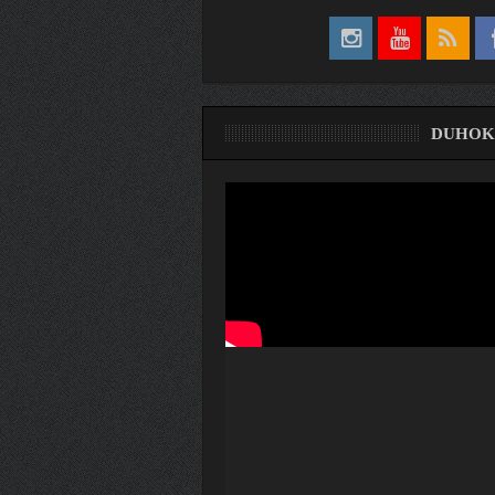
DUHOK
ری
ۆ