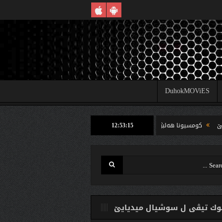
DuhokMOViES
12:53:15
كومسیونا هه‌لبژارتنان ل شێخان ب رێكا دهوك تیڤى داخوازێ ژ وه‌لاتییان دكه‌ت كارتێن خ
ك تیڤی ل سوشیال ميديایێ