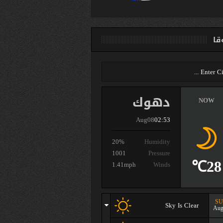
ا
دهوك
NOW
Aug08
02:53
20%
Humidity
1001
Pressure
28℃
1.41mph
Winds
S
Sky Is Clear
Aug