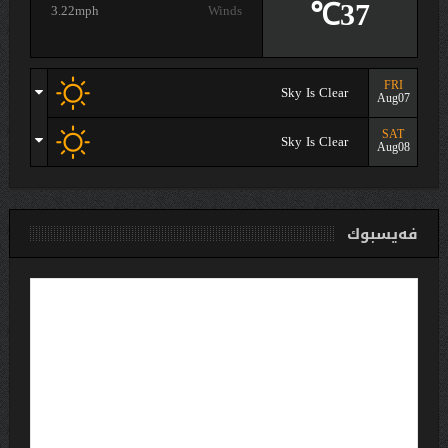
37℃
3.22mph
Winds
FRI
Sky Is Clear
Aug07
SAT
Sky Is Clear
Aug08
فەیسبوك