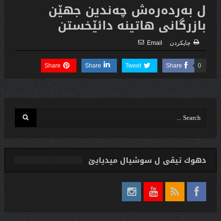
ل بەردەرەش چەندین جهێن
بازرگانى هاتینە دائێخستن
چاپكردن
Email
Share
Share
Tweet
Share
0
دهوك تیڤی ل سوشیال ميديایێ