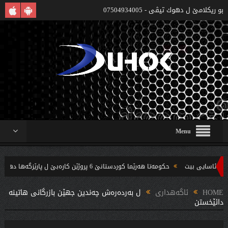
بو ريكلامێ ل دهوك تیڤی - 07504934005
Menu
حکومەتا هەرێما کوردستانێ 6 پروژێن کارەبێ ل پارێزگەها دهوکێ هنارتنه‌ قوناغا بجهئینانێ
‌ندین بریار ده‌رئێخستن
HOME
ئاگەهداری
ل بەردەرەش چەندین جهێن بازرگانى هاتینە
دائێخستن