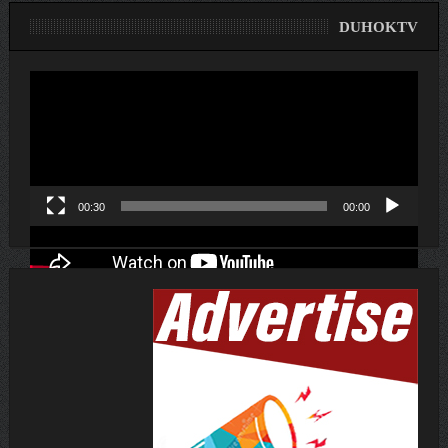
DUHOKTV
لێدەری
ڤیدیۆ
00:30
00:00