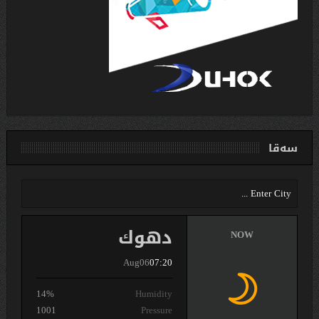
سەقا
دهوك
NOW
Aug06
07:20
14%
Humidity
1001
Pressure