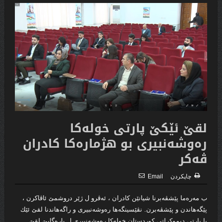
لقێ ئێكێ پارتی خولەكا
رەوشەنبیری بو هژمارەكا كادران
ڤەكر
چاپكردن
Email
ب مه‌ره‌ما پێشڤه‌برنا شیانێن كادران ، ئه‌ڤرو ل ژێر دروشمێ ئاڤاكرن ،
پێگه‌هاندن و پێشڤه‌برن. نڤێسینگه‌ها ره‌وشه‌نبیرى و راگه‌هاندنا لقێ ئێك
یا پارتى دیموكراتى كوردستان خوله‌كا ره‌وشه‌نبیرى ل باره‌گایێ لقێ