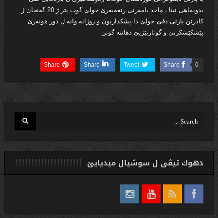
بدویماهى ئینا ، ماجد بامه‌رنى رێڤه‌به‌رێ خولێ گوت پتر ژ 20 گه‌نجان ژ
كادرێن پارتى دڤێ خولێ دا پشكداربون و روژانه‌ وانه‌ ل دور هونه‌رێ
پێشكێشكرنێ و گوتاربێژیێ دهاتنه گوتن
Share
Share
Tweet
Share
0
دهوك تیڤی ل سوشیال ميديایێ