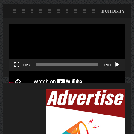
DUHOKTV
لێدەری
ڤیدیۆ
00:30
00:00