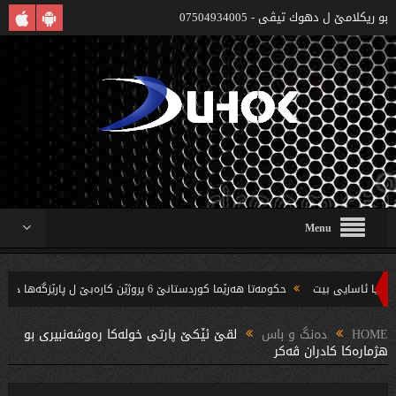
بو ريكلامێ ل دهوك تیڤی - 07504934005
Menu
حکومەتا هەرێما کوردستانێ 6 پروژێن کارەبێ ل پارێزگەها دهوکێ هنارتنه‌ قوناغا بجهئینانێ
‌ندین بریار ده‌رئێخستن
HOME
دەنگ و باس
لقێ ئێكێ پارتی خولەكا رەوشەنبیری بو
هژمارەكا كادران ڤەكر