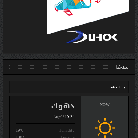
سەقا
دهوك
NOW
Aug08
10:24
19%
Humidity
1002
Pressure