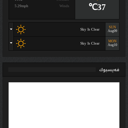
37℃
5.29mph
Winds
SUN
Sky Is Clear
Aug09
MON
Sky Is Clear
Aug10
فەیسبوك