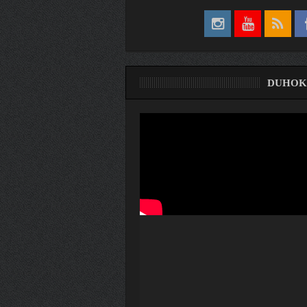
DUHOK
ری
ۆ