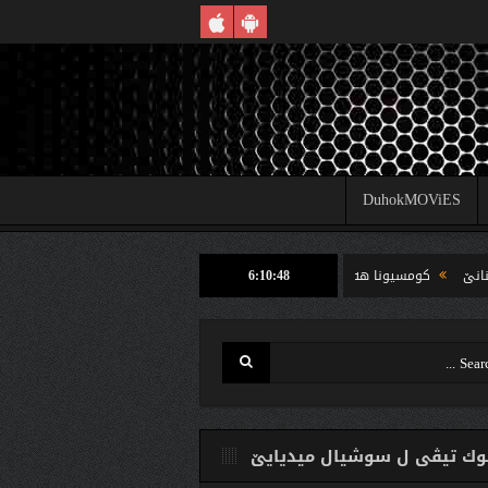
DuhokMOViES
6:10:49
كومسیونا هه‌لبژارتنان ل شێخان ب رێكا دهوك تیڤى داخوازێ ژ وه‌لاتییان دكه‌ت كارتێن 
ك تیڤی ل سوشیال ميديایێ