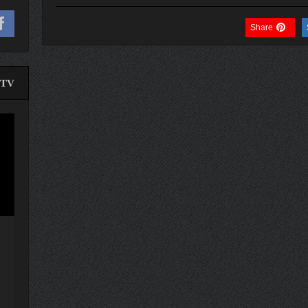
Share
TV
لێدە
ڤیدی