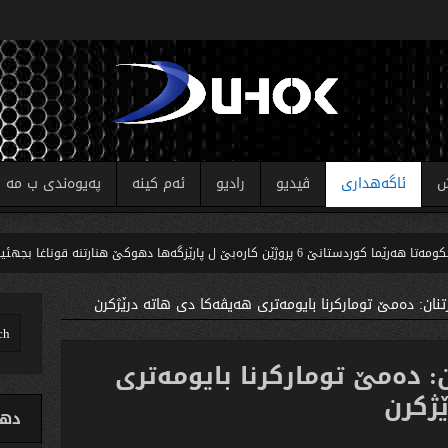
ش
ئاگەهداری
ڤیدیو
رادیو
ئەم کینە
پەیوەندی ب مە
وژێن کارەبێ ل پارێزگەها دهوکێ هنارتنه‌ قوناغا بجهئینانێ
تنان: دەمێ توماركرنا بایومەتری هەیڤەكا دی هاتە درێژكرن
: دەمێ توماركرنا بایومەتری
ژكرن
دهو