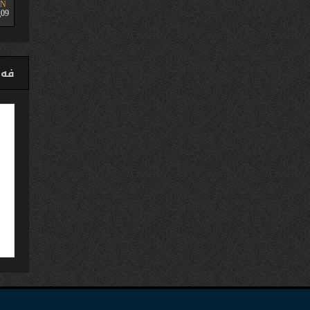
UN
09
فەی