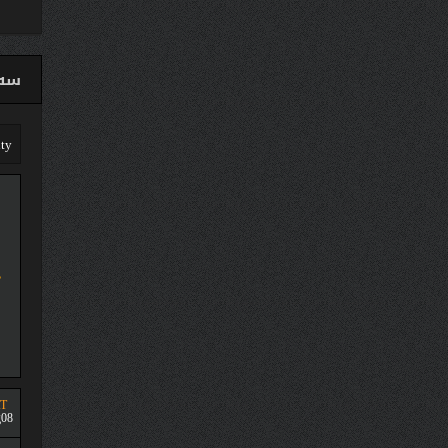
سەق
T
08