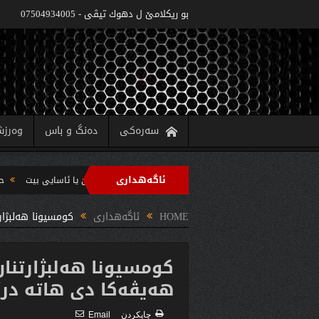
بو ريكلامێ ل دهوك تیڤی - 07504934005
سەرەکی
دەنگ و باس
وەرز
ئاگەهداری
وه‌زاره‌تا په‌روه‌ردێ: ده‌واما سالا خواندنێ 2022/2021 دێ یا ئاسایى بیت
حکومەتا هەرێما کوردستانێ 6 پر
ب سه‌رپه‌رشتیا مه‌سرور بارزانى جڤاتا وه‌زیران كومبوو و چه‌ندین بریار ده‌رئێخستن
HOME
ئاگەهداری
كومسیونا هەلبژار
كومسیونا هەلبژارتنان
هەیڤەكا دی هاتە درێ
چاپكردن
Email