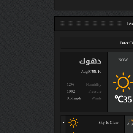
ا
دهوك
NOW
Aug07
08:10
12%
Humidity
1002
Pressure
35℃
0.51mph
Winds
SA
Sky Is Clear
Aug