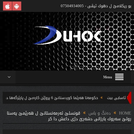
بو ريكلامێ ل دهوك تیڤی - 07504934005
Menu
حکومەتا هەرێما کوردستانێ 6 پروژێن کارەبێ ل پارێزگەها دهوکێ هنارتنه‌ قوناغا بجهئینانێ
‌ندین بریار ده‌رئێخستن
HOME
دەنگ و باس
قونسلێ ئه‌رمه‌نستانێ ل هه‌رێمێ په‌سنا
رولێ سه‌روك بارزانى دشه‌رێ دژى داعش دا كر