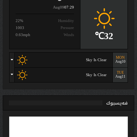
Aug09
07:29
22%
Humidity
1003
Pressure
32℃
0.63mph
Winds
MON
Sky Is Clear
Aug10
TUE
Sky Is Clear
Aug11
فەیسبوك