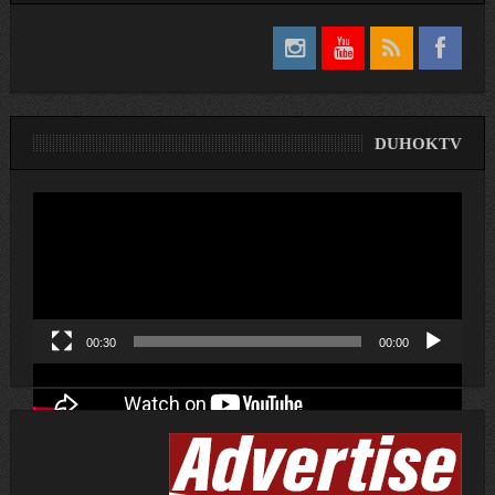
DUHOKTV
لێدەری
ڤیدیۆ
00:30
00:00