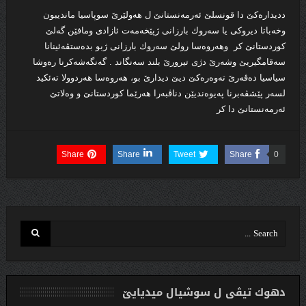
ددیداره‌كێ دا قونسلێ ئه‌رمه‌‌نستانێ ل هه‌ولێرێ سوپاسیا ماندیبون
وخه‌باتا دیروكى یا سه‌روك بارزانى ژپێخه‌مه‌ت ئازادى ومافێن گه‌لێ
كوردستانێ كر وهه‌روه‌سا رولێ سه‌روك بارزانى ژبو بده‌ستڤه‌ئینانا
سه‌قامگیریێ وشه‌رێ دژى تیرورێ بلند سه‌نگاند . گه‌نگه‌شه‌كرنا ره‌وشا
سیاسیا ده‌ڤه‌رێ ته‌وه‌ره‌كێ دیێ دیدارێ بو، هه‌روه‌سا هه‌ردوولا ته‌ئكید
لسه‌ر پێشڤه‌برنا په‌یوه‌ندیێن دناڤبه‌را هه‌رێما كوردستانێ و وه‌لاتێ
ئه‌رمه‌نستانێ دا كر
Share
Share
Tweet
Share
0
دهوك تیڤی ل سوشیال ميديایێ