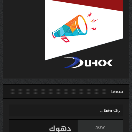
سەقا
دهوك
NOW