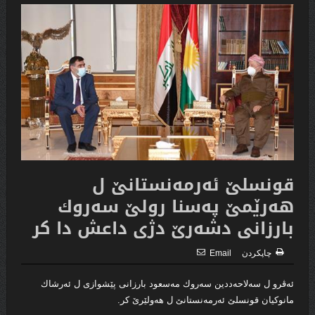
قونسلێ ئه‌رمه‌نستانێ ل
هه‌رێمێ په‌سنا رولێ سه‌روك
بارزانى دشه‌رێ دژى داعش دا كر
چاپكردن
Email
ئه‌ڤرو ل سه‌لاحه‌ددین سه‌روك مه‌سعود بارزانى پێشوازى ل ئه‌رشاك
مانوكیان قونسلێ ئه‌رمه‌نستانێ ل هه‌ولێرێ كر.