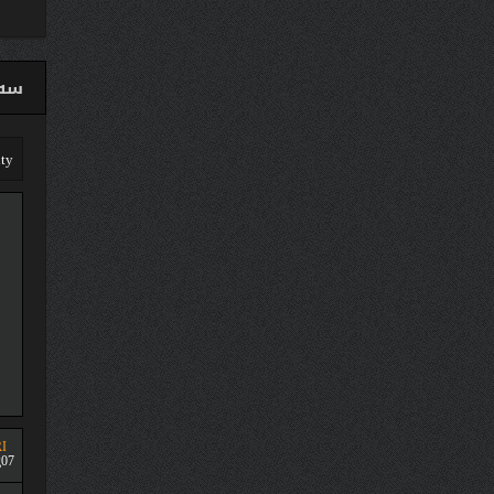
سەق
I
07