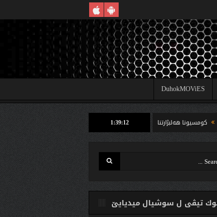
DuhokMOViES
1:39:12
ونا هه‌لبژارتنان ل شێخان ب رێكا دهوك تیڤى داخوازێ ژ وه‌لاتییان دكه‌ت كارتێن خو یێن
ك تیڤی ل سوشیال ميديایێ