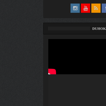
DUHOK
ری
ۆ