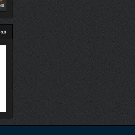
T
08
فەی