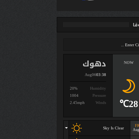
ا
دهوك
NOW
Aug06
03:38
20%
Humidity
1004
Pressure
28℃
2.45mph
Winds
FR
Sky Is Clear
Aug