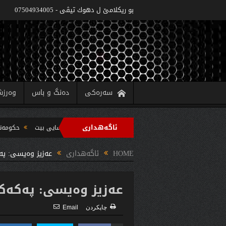
بو ريكلامێ ل دهوك تیڤی - 07504934005
سەرەکی
دەنگ و باس
وەرز
ئاگەهداری
ا په‌روه‌ردێ: ده‌واما سالا خواندنێ 2022/2021 دێ یا ئاسایى بیت
حکومەتا هەرێما کوردستانێ 6 پروژێن کارەبێ ل پارێ
په‌رشتیا مه‌سرور بارزانى جڤاتا وه‌زیران كومبوو و چه‌ندین بریار ده‌رئێخستن
HOME
ئاگەهداری
عه‌زیز وه‌یسى: په‌
عه‌زیز وه‌یسى: په‌كه‌ك
چاپكردن
Email