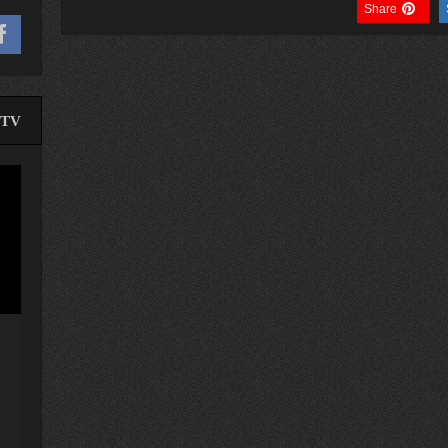
Share
TV
لێدە
ڤیدی