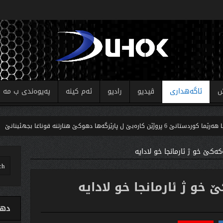
ش
ئاگەهداری
ڤیدیو
رادیو
ئەم کینە
پەیوەندی ب مە
زگەها دهوکێ هنارتنه‌ قوناغا بجهئینانێ
كومسی
كه‌كێ خو ژ ئارمانجا خو لادایه‌
ێ خو ژ ئارمانجا خو لادایه‌
دهو