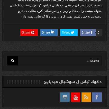
په‌سه‌ندكرن ژبه‌ر ڤێ چه‌ندێ ب باشى دزانین كو ئه‌و پرسه‌ پیشكه‌فتنێ
بخوڤه‌ ببینیت و ل جڤاتا وه‌زیران و په‌رله‌مانێ كوردستانێ ب تیرو
ته‌سه‌لی به‌حس لسه‌ر بهێته‌ كرن و بریاره‌كا گونجایی بهێته‌ دان
Share
Share
Tweet
Share
0
دهوك تیڤی ل سوشیال ميديایێ