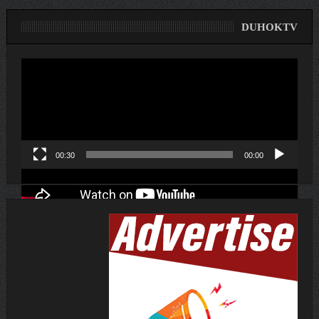
DUHOKTV
لێدەری
ڤیدیۆ
00:30
00:00