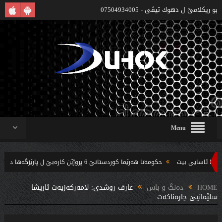
بو ريكلامێ ل دهوك تیڤی - 07504934005
Menu
حکومەتا هەرێما کوردستانێ 6 پروژێن کارەبێ ل پارێزگەها دهوکێ هنارتنه‌ قوناغا بجهئینانێ
ه‌ندین بریار ده‌رئێخستن
HOME
دەنگ و باس
عارف روشدى: لامه‌ركه‌زیه‌ت ئاریشا
سلێمانیێ چاره‌ناكه‌ت