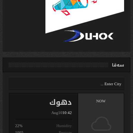
سەقا
دهوك
NOW
Aug10
10:42
22%
Humidity
1005
Pressure