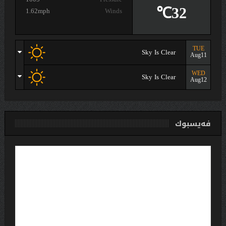
32℃
1.62mph
Winds
TUE
Sky Is Clear
Aug11
WED
Sky Is Clear
Aug12
فەیسبوك