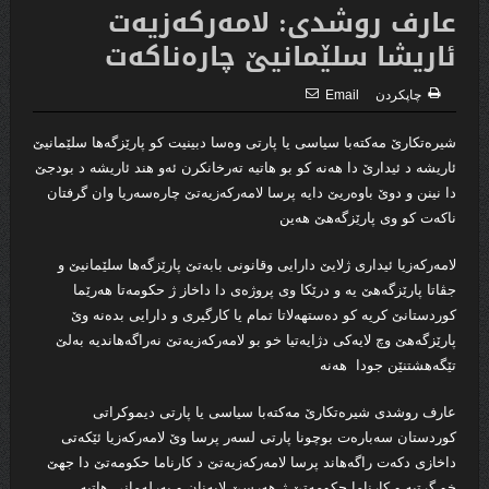
عارف روشدى: لامه‌ركه‌زیه‌ت
ئاریشا سلێمانیێ چاره‌ناكه‌ت
چاپكردن
Email
شیره‌تكارێ مه‌كته‌با سیاسی یا پارتی وه‌سا دبینیت كو پارێزگه‌ها سلێمانیێ
ئاریشه‌ د ئیدارێ دا هه‌نه‌ كو بو هاتیه‌ ته‌رخانكرن ئه‌و هند ئاریشه‌ د بودجێ
دا نینن و دوێ باوه‌ریێ دایه‌ پرسا لامه‌ركه‌زیه‌تێ چاره‌سه‌ریا وان گرفتان
ناكه‌ت كو وی پارێزگه‌هێ هه‌ین
لامه‌ركه‌زیا ئیدارى ژلایێ دارایی وقانونى بابه‌تێ پارێزگه‌ها سلێمانیێ و
جڤاتا پارێزگه‌هێ یه‌ و درێكا وى پروژه‌ى دا داخاز ژ حكومه‌تا هه‌رێما
كوردستانێ كریه‌ كو ده‌ستهه‌لاتا تمام یا كارگیری و دارایی بده‌نه‌ وێ
پارێزگه‌هێ وچ لایه‌كى دژایه‌تیا خو بو لامه‌ركه‌زیه‌تێ نه‌راگه‌هاندیه‌ به‌لێ
تێگه‌هشتنێن جودا هه‌نه‌
عارف روشدی شیره‌تكارێ مه‌كته‌با سیاسی یا پارتی دیموكراتی
كوردستان سه‌باره‌ت بوچونا پارتی لسه‌ر پرسا وێ لامه‌ركه‌زیا ئێكه‌تی
داخازى دكه‌ت راگه‌هاند پرسا لامه‌ركه‌زیه‌تێ د كارناما حكومه‌تێ دا جهێ
خو گرتیه‌ و كارناما حكومه‌تێ ژ هه‌رسێ لایه‌نان و په‌رله‌مانى هاتیه‌