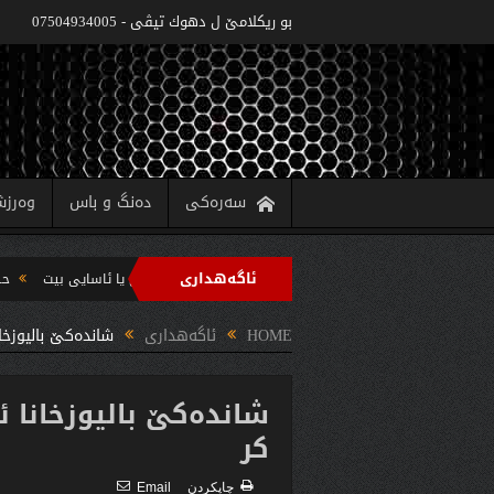
بو ريكلامێ ل دهوك تیڤی - 07504934005
سەرەکی
دەنگ و باس
وەرز
ئاگەهداری
وه‌زاره‌تا په‌روه‌ردێ: ده‌واما سالا خواندنێ 2022/2021 دێ یا ئاسایى بیت
حکومەتا هەرێما کوردستانێ 6 پرو
ب سه‌رپه‌رشتیا مه‌سرور بارزانى جڤاتا وه‌زیران كومبوو و چه‌ندین بریار ده‌رئێخستن
HOME
ئاگەهداری
شانده‌كێ بالیوزخان
شانده‌كێ بالیوزخانا ئه
كر
چاپكردن
Email