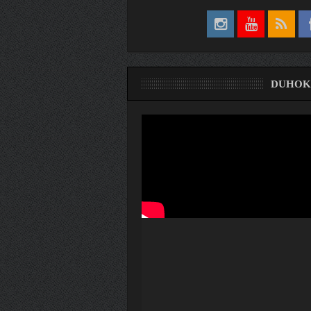
DUHOK
ری
ۆ