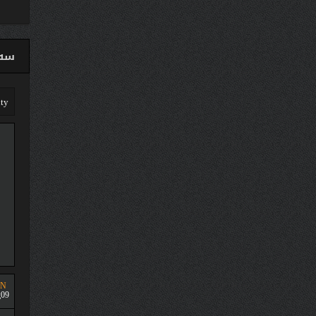
سەق
UN
09