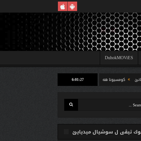
DuhokMOViES
6:01:28
كومسیونا هه‌لبژارتنان ل شێخان ب رێكا دهوك تیڤى داخوازێ ژ وه‌لاتییان دكه‌ت كارتێن 
ك تیڤی ل سوشیال ميديایێ