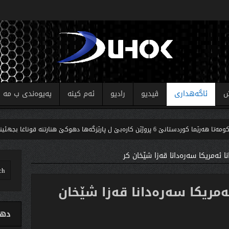
ش
ئاگەهداری
ڤیدیو
رادیو
ئەم کینە
پەیوەندی ب مە
ژێن کارەبێ ل پارێزگەها دهوکێ هنارتنه‌ قوناغا بجهئینانێ
ا ئه‌مریكا سه‌ره‌دانا قه‌زا شێخان كر
‌مریكا سه‌ره‌دانا قه‌زا شێخان
دهو