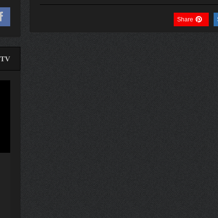
Share
TV
لێدە
ڤیدی