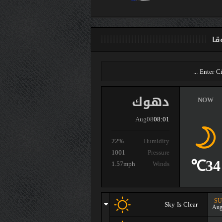
ا
دهوك
NOW
Aug08
08:01
22%
Humidity
1001
Pressure
34℃
1.57mph
Winds
S
Sky Is Clear
Aug