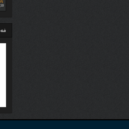
ON
10
فەی