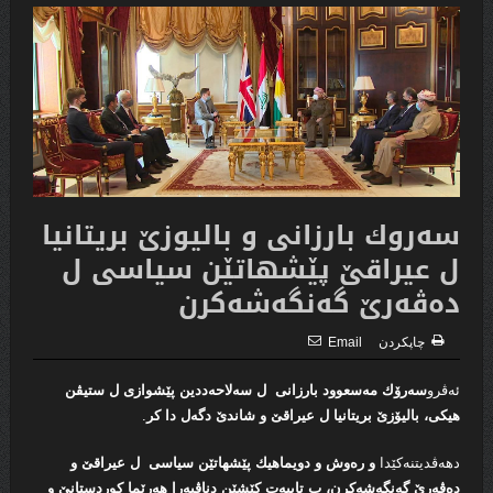
سەروك بارزانی و بالیوزێ بریتانیا
ل عیراقێ پێشهاتێن سیاسی ل
دەڤەرێ گەنگەشەكرن
چاپكردن
Email
ئەڤرو
سه‌رۆك مه‌سعوود بارزانى ل سه‌لاحه‌ددین پێشوازى ل ستیڤن
هیكى، بالیۆزێ بریتانیا ل عیراقێ و شاندێ دگه‌ل دا كر
.
دهەڤدیتنەكێدا
و ره‌وش و دویماهیك پێشهاتێن سیاسى ل
عیراقێ و
ده‌ڤه‌رێ گەنگەشەكرن، ب تایبه‌ت كێشێن دناڤبه‌را هه‌رێما كوردستانێ و