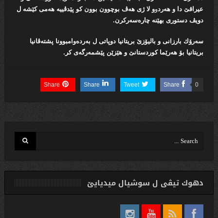
عیراقێ دا و هه‌رد
و
و لا ژى هه‌ڤ بوچوون بوون كو پێدڤییه‌ هه‌می كێشە‌ ل
دویڤ د‌ستورى بهێنە چارەسەركرن.
سەرۆك بارزانی و بالیۆزێ بریتانیا دوپاتى ل به‌رده‌وامبوونا پشته‌ڤانیا
بریتانیا‌ بۆ هه‌رێما كوردستانێ و هێزێن پێشمه‌رگەی كر‌.
Share
Share
Tweet
Share
0
دهوك تیڤی ل سوشیال ميديایێ