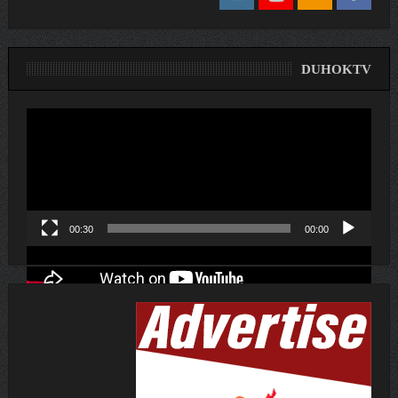
DUHOKTV
لێدەری
ڤیدیۆ
00:30
00:00