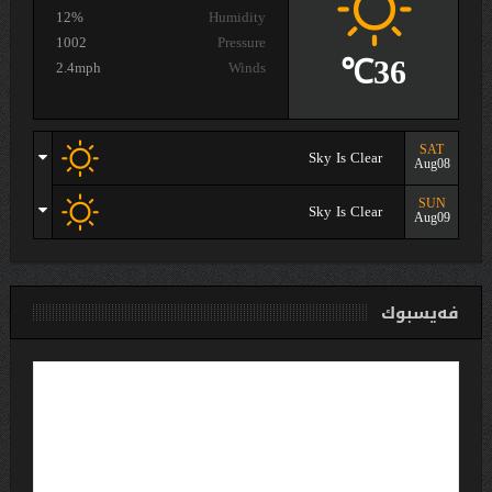
12%
Humidity
1002
Pressure
36℃
2.4mph
Winds
SAT
Sky Is Clear
Aug08
SUN
Sky Is Clear
Aug09
فەیسبوك