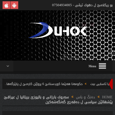
بو ريكلامێ ل دهوك تیڤی - 07504934005
Menu
حکومەتا هەرێما کوردستانێ 6 پروژێن کارەبێ ل پارێزگەها دهوکێ هنارتنه‌ قوناغا بجهئینانێ
ه‌ندین بریار ده‌رئێخستن
HOME
دەنگ و باس
سەروك بارزانی و بالیوزێ بریتانیا ل عیراقێ
پێشهاتێن سیاسی ل دەڤەرێ گەنگەشەكرن