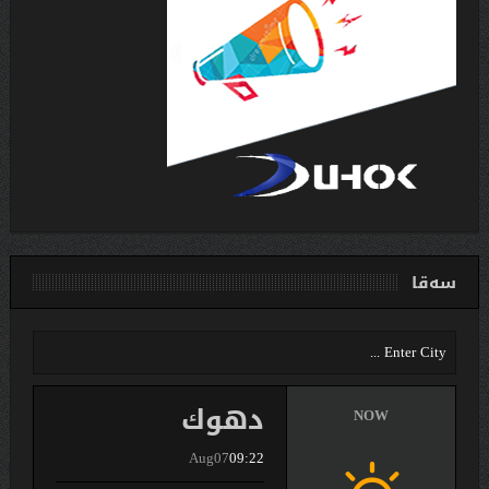
سەقا
دهوك
NOW
Aug07
09:22