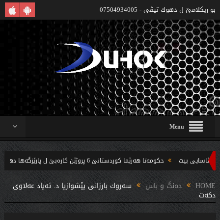
بو ريكلامێ ل دهوك تیڤی - 07504934005
Menu
حکومەتا هەرێما کوردستانێ 6 پروژێن کارەبێ ل پارێزگەها دهوکێ هنارتنه‌ قوناغا بجهئینانێ
ندین بریار ده‌رئێخستن
HOME
دەنگ و باس
سه‌روك بارزانى پێشوازیا د. ئه‌یاد عه‌لاوى
دكه‌ت