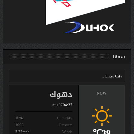
سەقا
دهوك
NOW
Aug07
04:37
10%
Humidity
1000
Pressure
39℃
5.77mph
Winds