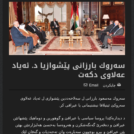
سه‌روك بارزانى پێشوازیا د. ئه‌یاد
عه‌لاوى دكه‌ت
چاپكردن
Email
سه‌روك مه‌سعود بارزانى ل سه‌لاحه‌ددین پێشوازى ل ئه‌یاد عه‌لاوى
سه‌روكێ ئیتیلافا نیشتیمانى یا عیراقى كر.
د دیداره‌كێدا پروسا سیاسى یا عیراقێ و گوهورین و دوماهیك پێشهاتێن
عیراقێ و ده‌ڤه‌رێ گه‌نگه‌شكرن و هه‌روه‌سا به‌حسێ هه‌لبژارتنێن بهێن
یێن عیراقێ و بیرو بوچوون سه‌باره‌ت وان ته‌حه‌دیات و گه‌فان لێك