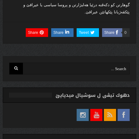
گوهارتن كو دكه‌ڤنه‌ درێیا هه‌لبژارتن و پروسا سیاسى یا عیراقێ و
پێكڤه‌ژیانا پێكهاتێن عیراقێ.
Share
Share
Tweet
Share
0
دهوك تیڤی ل سوشیال ميديایێ