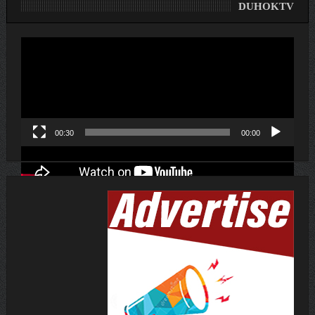
DUHOKTV
لێدەری
ڤیدیۆ
00:30
00:00