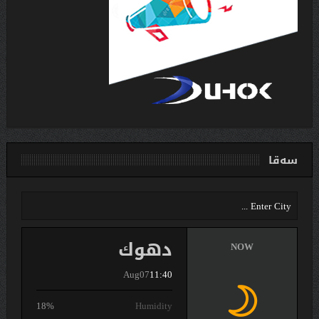
سەقا
دهوك
NOW
Aug07
11:40
18%
Humidity