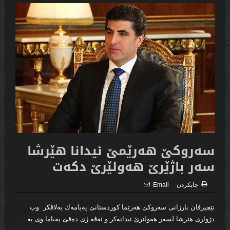
سه‌روكێ هه‌رێمێ ئیدانا هێرشا
سه‌ر باژێرێ هه‌ولێرێ دكه‌ت
چاپكردن
Email
نێچیرڤان بارزانى سه‌روكێ هه‌رێما كوردستانێ په‌یامه‌ك به‌لاڤكر وب
دژوارى هێرشا لسه‌ر هه‌ولێرێ ئیدانه‌كر و ئه‌ڤه ‌ژى ده‌قێ په‌یاما وى یه‌ :