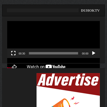
DUHOKTV
لێدەری
ڤیدیۆ
00:30
00:00