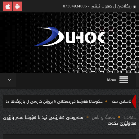
بو ريكلامێ ل دهوك تیڤی - 07504934005
Menu
حکومەتا هەرێما کوردستانێ 6 پروژێن کارەبێ ل پارێزگەها دهوکێ هنارتنه‌ قوناغا بجهئینانێ
ندین بریار ده‌رئێخستن
HOME
دەنگ و باس
سه‌روكێ هه‌رێمێ ئیدانا هێرشا سه‌ر باژێرێ
هه‌ولێرێ دكه‌ت