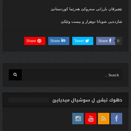
نێچیرڤان بارزانى سه‌روكێ هه‌رێما كوردستانێ
شازده‌یى شوباتا دوهزار و بیست وئێكێ
Share
Share
Tweet
Share
0
دهوك تیڤی ل سوشیال ميديایێ