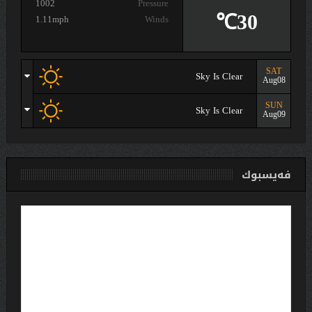
1002
Pressure
30℃
1.11mph
Winds
SAT
Sky Is Clear
Aug08
SUN
Sky Is Clear
Aug09
فەیسبوك