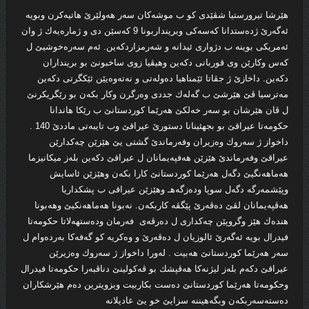
هێرشا تیرورستیا شڤێدى كو ب موشه‌كان سه‌ر هه‌ولێرێ هاتیه‌كرن وبویه‌
ئه‌گه‌رێ ژده‌ستدانا كه‌سه‌كى وبرینداربونا 9 كه‌سێن دى و ژماره‌یه‌ك ژ وان
ئه‌مریكى بوینه‌ ب دژوارى ئیدانه‌ و شه‌رمزاردكه‌ین. ئه‌م سه‌ره‌خوشیێ ل
كه‌س وكارێن وى قوربانى دكه‌ین وهیڤیا زوى ساخبونێ بو برینداران
دكه‌ین. داخازێ ژ جڤاتا ئێمناهیا ده‌وله‌تى و نه‌ته‌وه‌یێن ئێكگرتى دكه‌ین
مه‌ترسیا ڤێ هێرشێ ب گه‌له‌ك جددى وه‌رگرن وكار بكه‌ن بو رێگریكرنێ
ل ڤان هێرشان بو سه‌ر خه‌لكێ هه‌رێما كوردستانێ ب رێكا هاندانا
حكومه‌تا عیراقێ بو بجهئینانا دستورێ عیراقێ وب تایبه‌تى ماددێ 140 .
داخواز ژ سه‌روك وه‌زیران وفه‌رماندێ گشتى یێ هێزێن چه‌كدارێن
عیراقێ وفه‌رماندێ هێزێن هه‌فپه‌یمانان ل عیراقێ دكه‌ین بله‌ز میكانیزما
هه‌ماهه‌نگیێ دگه‌ل هه‌رێما كوردستانێ كارا بكه‌ن وهێزێن ئاسایش
وپێشمه‌رگه‌ دگه‌ل سوپا وده‌زگه‌هـ وهێزێن عیراقى ب پشكداریا
هه‌ڤپه‌یمانان لڤێ ده‌ڤه‌رێ پێگڤه‌ كاربكه‌ن. نه‌بونا هه‌ماهه‌نكیێ وهه‌بونا
هنده‌ك هێز وگروپێن چه‌كدارى ل ده‌رڤه‌ى فه‌رمان وده‌ستهه‌لاتا حكومه‌تا
فیدرال بویه‌ ئه‌گه‌رێ ئالوزیان ل ده‌ڤه‌رێ و وه‌كریه‌ كو گه‌فه‌كا به‌رده‌وام ل
سه‌ر هه‌رێما كوردستانێ هه‌بیت . له‌ورا داخواز ژ سه‌روك وه‌زیرێن
عیراقێ دكه‌م بله‌ز لیژنه‌كا هه‌ڤپشك بو ڤه‌كولینێ دناڤبه‌را حكومه‌تا فیدرال
وحكومه‌تا هه‌رێما كوردستانێ ده‌ست بكاربیت وبزویترین ده‌م هێرشكاران
ده‌سته‌سه‌ربكه‌ن وبگه‌هیننه‌ سزایێ خو یێ عادیلانه‌