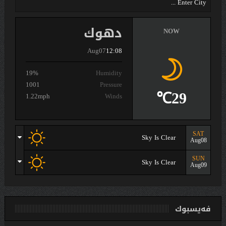
دهوك
NOW
Aug07
12:08
19%
Humidity
1001
Pressure
29℃
1.22mph
Winds
SAT
Sky Is Clear
Aug08
SUN
Sky Is Clear
Aug09
فەیسبوك