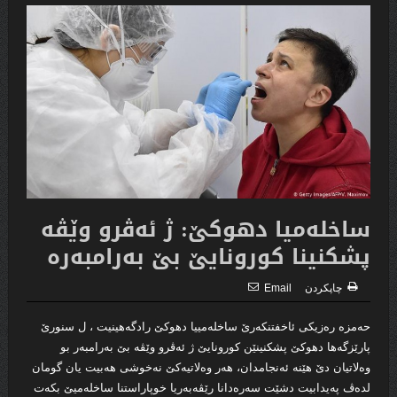
ساخله‌میا دهوكێ: ژ ئه‌ڤرو وێڤه‌
پشكنینا كورونایێ بێ به‌رامبه‌ره‌
چاپكردن
Email
حه‌مزه‌ ره‌زیكى ئاخفتنكه‌رێ ساخله‌مییا دهوكێ رادگه‌هینیت ، ل سنورێ
پارێزگه‌ها دهوكێ پشكنینێن كورونایێ ژ ئه‌ڤرو وێڤه‌ بێ به‌رامبه‌ر بو
وه‌لاتیان دێ هێنه‌ ئه‌نجامدان، هه‌ر وه‌لاتیه‌كێ نه‌خوشى هه‌بیت یان گومان
لده‌ڤ په‌یدابیت دشێت سه‌ره‌دانا رێڤه‌به‌ریا خوپاراستنا ساخله‌میێ بكه‌ت