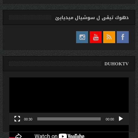
دهوك تیڤی ل سوشیال ميديایێ
DUHOKTV
لێدەری
ڤیدیۆ
00:30
00:00