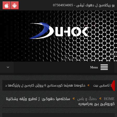
بو ريكلامێ ل دهوك تیڤی - 07504934005
Menu
حکومەتا هەرێما کوردستانێ 6 پروژێن کارەبێ ل پارێزگەها دهوکێ هنارتنه‌ قوناغا بجهئینانێ
‌ندین بریار ده‌رئێخستن
HOME
دەنگ و باس
ساخله‌میا دهوكێ: ژ ئه‌ڤرو وێڤه‌ پشكنینا
كورونایێ بێ به‌رامبه‌ره‌