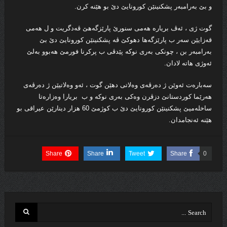
و بێ به‌رامبه‌ر پشكنینێن كورونایێ دێ بو هێنه‌ كرن.
گوت ژى ، ئه‌ڤ بریاره‌ هه‌مى سنورێ پارێزگه‌هێ ڤه‌دگریت و ل هه‌مى
قه‌زایێن سه‌ر ب پارێزگه‌ها دهوكێ ڤه‌ پشكنینێن كورونایێ دێ بێ
به‌رامبه‌ر بن ، چونكى‌ به‌رى نوكه‌ پێدڤى ب پركرنا فورمێ هه‌بوو به‌لێ
ئه‌وژى هاته‌ لادان.
سه‌باره‌ت ئه‌وێن ژ ده‌رڤه‌ى وه‌لاتى دهێن گوت ، ئه‌و وه‌لاتیێن ژ ده‌رڤه‌ى
هه‌رێما كوردستانێ دزڤرن وه‌كى به‌رى نوكه‌ و ب بریارا وه‌زاره‌تا
ساخله‌میێ پشكنینێن كورونایێ دێ ب كوژمێ 60 هزار دینارێن عیراقی بو
هێنه‌ ئه‌نجامدان.
Share
Share
Tweet
Share
0