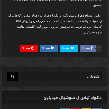
نیاسین.
دكتور مسلح دهوكی سه‌روكێ زانكویا دهوك بو دهوك تیڤى راگه‌هاند كو
ل هه‌یڤا 3 یائه‌ف ساله‌ ئه‌ف كلینیكه‌ هاتیه‌ دامه‌زراندن ونێزیكى 100
كه‌سان یێن كو توشى نه‌خوشیێن ده‌رونى بوین لڤێ كلینیكێ هاتینه‌
چاره‌سه‌ركرن ِ
Share
Share
Tweet
Share
0
دهوك تیڤی ل سوشیال ميديایێ