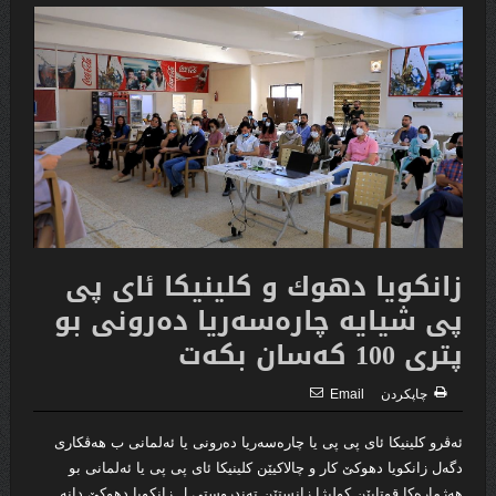
زانكویا دهوك و كلینیكا ئاى پى
پى شیایه‌ چاره‌سه‌ریا ده‌رونى بو
پترى 100 كه‌سان بكه‌ت
چاپكردن
Email
ئه‌ڤرو كلینیكا ئاى پى پى یا چاره‌سه‌ریا ده‌رونى یا ئه‌لمانى ب هه‌ڤكارى
دگه‌ل زانكویا دهوكێ كار و چالاكیێن كلینیكا ئاى پى پى یا ئه‌لمانى بو
هه‌ژماره‌كا قوتابێن كولیژا زانستێن ته‌ندروستى ل زانكویا دهوكێ دانه‌