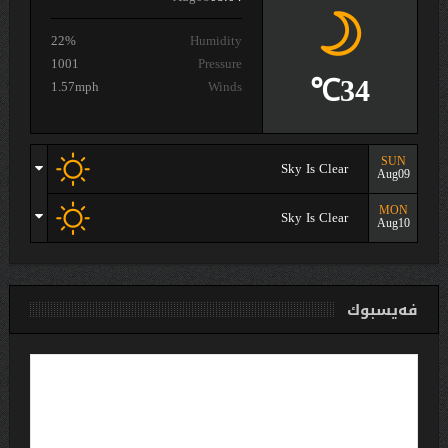
22%
Humidity
1001
Pressure
34℃
1.57mph
Winds
SUN
Sky Is Clear
Aug09
MON
Sky Is Clear
Aug10
فەیسبوك