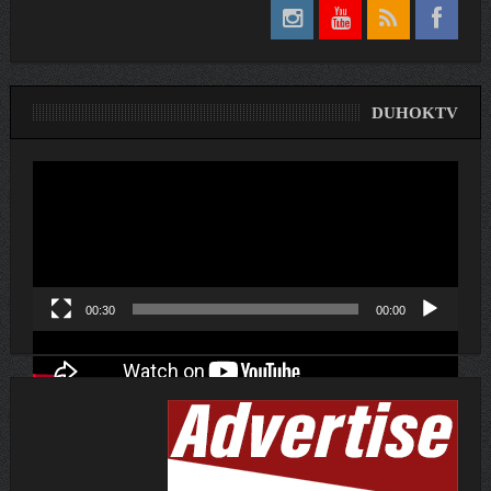
DUHOKTV
لێدەری
ڤیدیۆ
00:30
00:00