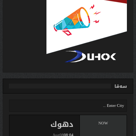
سەقا
دهوك
NOW
Aug08
08:04