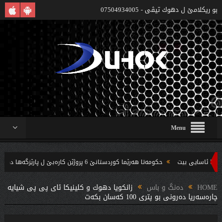
بو ريكلامێ ل دهوك تیڤی - 07504934005
Menu
حکومەتا هەرێما کوردستانێ 6 پروژێن کارەبێ ل پارێزگەها دهوکێ هنارتنه‌ قوناغا بجهئینانێ
‌ندین بریار ده‌رئێخستن
HOME
دەنگ و باس
زانكویا دهوك و كلینیكا ئاى پى پى شیایه‌
چاره‌سه‌ریا ده‌رونى بو پترى 100 كه‌سان بكه‌ت