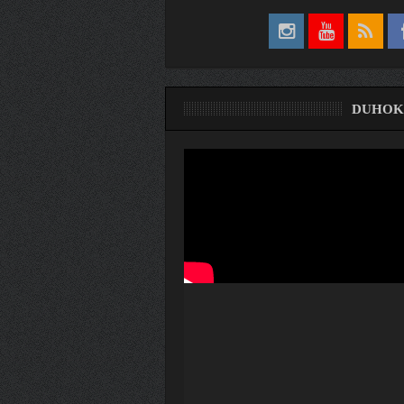
DUHOK
ری
ۆ