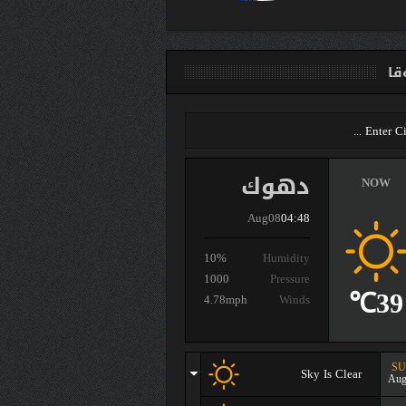
ا
دهوك
NOW
Aug08
04:48
10%
Humidity
1000
Pressure
39℃
4.78mph
Winds
S
Sky Is Clear
Aug