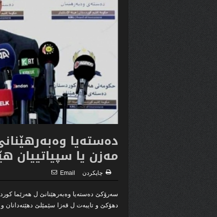
دەستەیا وەبەرهێنان
مەزن یا سپیاتییان هێ
چاپكردن
Email
سەرۆکێ دەستەیا وەبەرھێنانێ ل ھەرێما کوردستا
دھۆکێ و تایبەت ل قەزا سێمێلێ دھێتەدانان و 