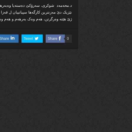
د.محەمەد شوکری، سەرۆکێ دەستەیا وەبەرھێنا
نێزیک دێ مەزنترین کارگەھا سپیاتییان ل قەزا 
ژێ ھێتە وەرگرتن، ھەم وەک بەرھەم و ھەم وە
Share
Tweet
Share
0