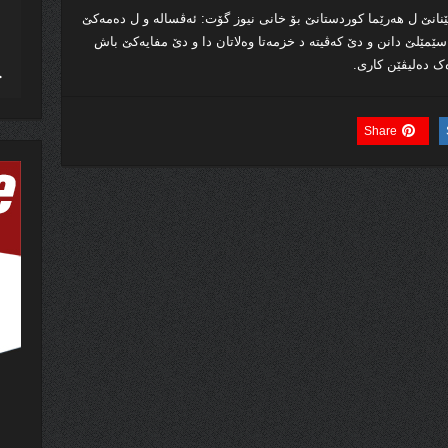
نێ ل ھەرێما کوردستانێ بۆ خانی نیوز گۆت: ئەڤسالە و ل دەمەکێ
سێمێلێ دانن و دێ کەڤیتە د خزمەتا وەلاتان دا و دێ مفایەکێ باش
ک دەلیڤێن کاری.
Share