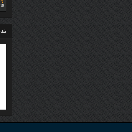
ON
10
فەی