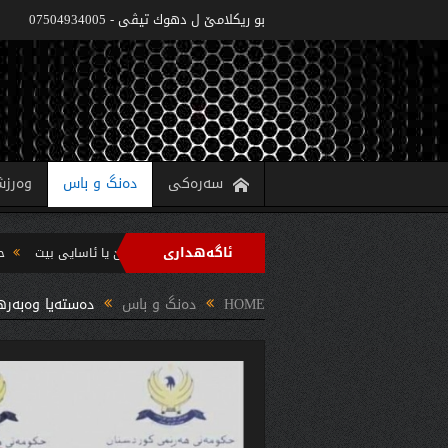
بو ريكلامێ ل دهوك تیڤی - 07504934005
سەرەکی
دەنگ و باس
وەرز
ئاگەهداری
ه‌زاره‌تا په‌روه‌ردێ: ده‌واما سالا خواندنێ 2022/2021 دێ یا ئاسایى بیت
حکومەتا هەرێما کوردستانێ 6 پروژێ
 سه‌رپه‌رشتیا مه‌سرور بارزانى جڤاتا وه‌زیران كومبوو و چه‌ندین بریار ده‌رئێخستن
HOME
دەنگ و باس
دەستەیا وەبەرهێ