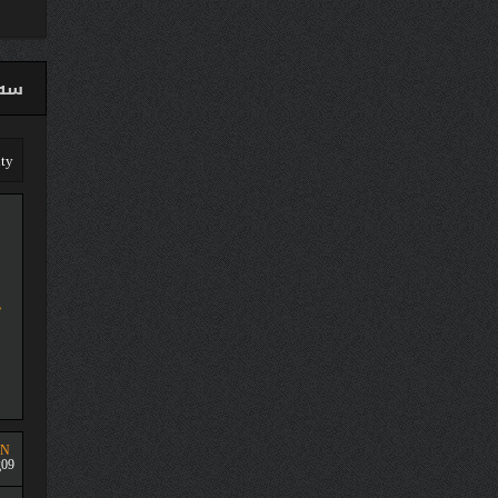
سەق
UN
09