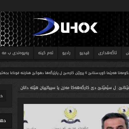
ش
ئاگەهداری
ڤیدیو
رادیو
ئەم کینە
پەیوەندی ب مە
ن کارەبێ ل پارێزگەها دهوکێ هنارتنه‌ قوناغا بجهئینانێ
نانێ: ل سێمێلێ دێ كارگەهەكا مەزن یا سپیاتییان هێتە دانان
دهو