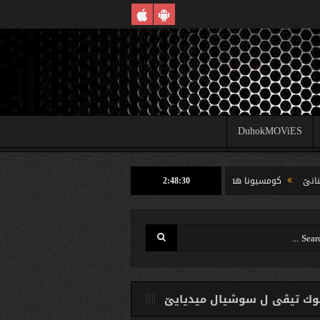
DuhokMOViES
2:48:31
كومسیونا هه‌لبژارتنان ل شێخان ب رێكا دهوك تیڤى داخوازێ ژ وه‌لاتییان دكه‌ت كارتێن خ
ك تیڤی ل سوشیال ميديایێ