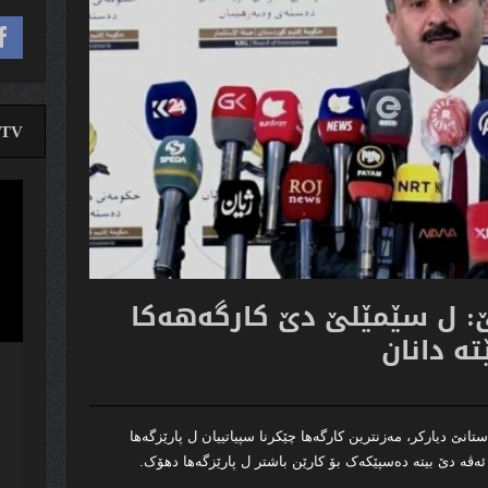
TV
لێدە
ڤیدی
ێ: ل سێمێلێ دێ كارگەهەكا
تە دانان
نێ دیارکر، مەزنترین کارگەھا چێکرنا سپیاتییان ل پارێزگەھا
ئەڤە دێ بیتە دەسپێکەک بۆ کارێن باشتر ل پارێزگەھا دھۆک.