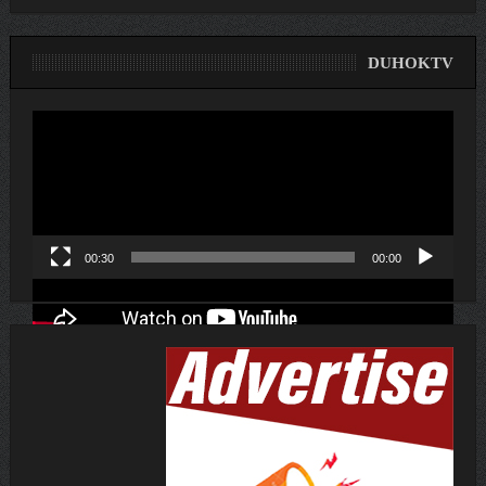
DUHOKTV
لێدەری
ڤیدیۆ
00:30
00:00