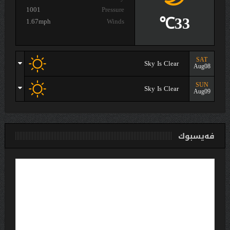
1001
Pressure
33℃
1.67mph
Winds
SAT
Sky Is Clear
Aug08
SUN
Sky Is Clear
Aug09
فەیسبوك