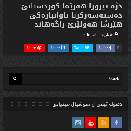
دژه‌ تیرورا هه‌رێما كوردستانێ
ده‌سته‌سه‌ركرنا تاوانباره‌كێ
هێرشا هه‌ولێرێ راگه‌هاند
چاپكردن
Email
Share
Share
Tweet
Share
0
دهوك تیڤی ل سوشیال ميديایێ