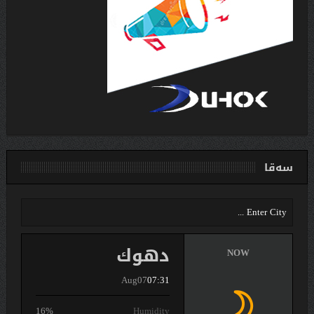
سەقا
دهوك
NOW
Aug07
07:31
16%
Humidity