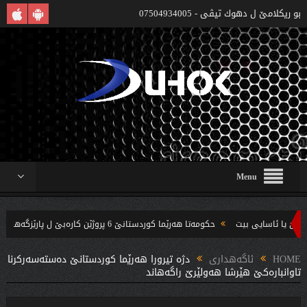
بو ريكلامێ ل دهوك تیڤی - 07504934005
Menu
حکومەتا هەرێما کوردستانێ 6 پروژێن کارەبێ ل پارێزگەها دهوکێ هنارتنه‌ قوناغا بجهئینانێ
 چه‌ندین بریار ده‌رئێخستن
HOME
ئاگەهداری
دژه‌ تیرورا هه‌رێما كوردستانێ ده‌سته‌سه‌ركرنا
تاوانباره‌كێ هێرشا هه‌ولێرێ راگه‌هاند