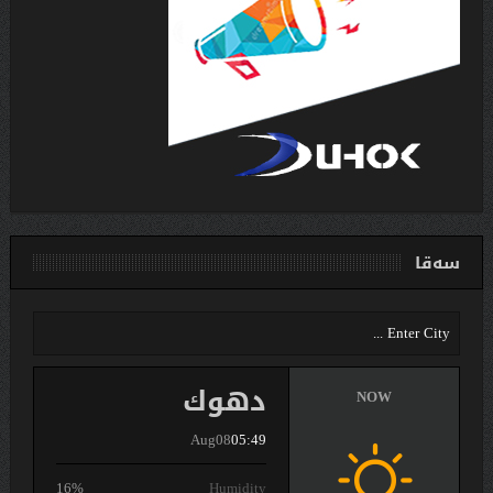
سەقا
دهوك
NOW
Aug08
05:49
16%
Humidity