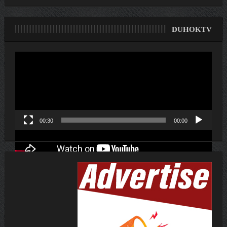
DUHOKTV
لێدەری
ڤیدیۆ
00:30
00:00