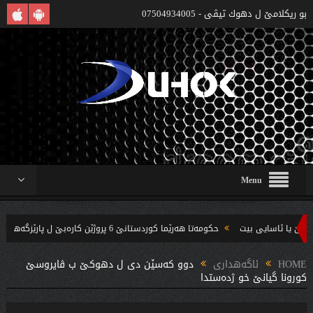
بو ريكلامێ ل دهوك تیڤی - 07504934005
Menu
حکومەتا هەرێما کوردستانێ 6 پروژێن کارەبێ ل پارێزگەها دهوکێ هنارتنه‌ قوناغا بجهئینانێ
و چه‌ندین بریار ده‌رئێخستن
HOME
ئاگەهداری
دوو کەسێن دى ل دهوکێ ب ڤایروسێ
کورونا گیانێ خو ژدەستدا