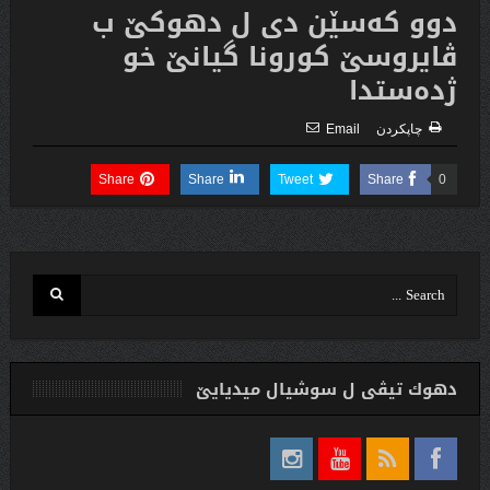
دوو کەسێن دى ل دهوکێ ب
ڤایروسێ کورونا گیانێ خو
ژدەستدا
چاپكردن
Email
Share
Share
Tweet
Share
0
دهوك تیڤی ل سوشیال ميديایێ