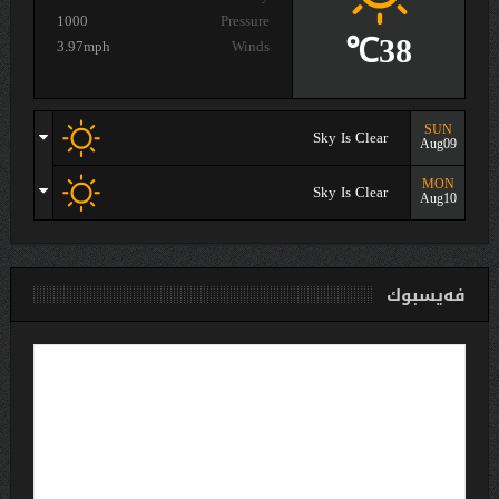
1000
Pressure
38℃
3.97mph
Winds
SUN
Sky Is Clear
Aug09
MON
Sky Is Clear
Aug10
فەیسبوك