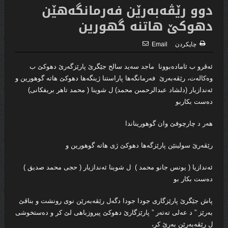
دوو رێڤەبەرێن فەرمانگەهێن
دهوكێ هاتنە گهورین
چاپكردن
Email
ئەڤرو ب ئامادەبوونا ماجد سەید سالح جێگرێ پارێزگەرێ دهوکێ ب
وەکالەت، رێڤەبەرێ فەرمانگەها پاراستنا ژینگەها دهوکێ هاتە گوهورین و
ئەندازیار (دلشاد عبدالرحمىن محمد) ل شوینا ( محمد تاهر بریفکانی)
دەست بکاربو
هەر د چارچوفێ وان گوهوریناندا
رێڤەرێ سولینێن پارێزگەها دهوکێ ژی هاتە گوهورین و
ئەندازیا ( یونس جانو محمد ) ل شوینا ئەندازیار ( حجی محمد صديق )
دەست بکار بو
پاش جێگرێ پارێزگاری جودا جودا دگەل رێڤەبەرێن نوی رونشت و بناڤێ
بەرێز ” د عەلی تەتەر ” پارێزگارێ دهوکێ پیروزباهی لێ کر و دەستخوشی
ل رێڤەبەرێن بەرێ کر،