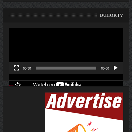
DUHOKTV
لێدەری
ڤیدیۆ
00:30
00:00