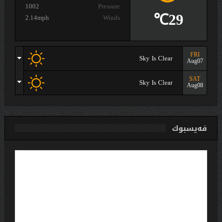
1002
Pressure
29℃
2.14mph
Winds
FRI
Sky Is Clear
Aug07
SAT
Sky Is Clear
Aug08
فەیسبوك