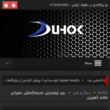
بو ريكلامێ ل دهوك تیڤی - 07504934005
Menu
حکومەتا هەرێما کوردستانێ 6 پروژێن کارەبێ ل پارێزگەها دهوکێ هنارتنه‌ قوناغا بجهئینانێ
ه‌ندین بریار ده‌رئێخستن
HOME
دەنگ و باس
دوو رێڤەبەرێن فەرمانگەهێن دهوكێ
هاتنە گهورین