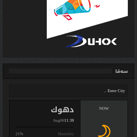
سەقا
دهوك
NOW
Aug06
11:39
21%
Humidity