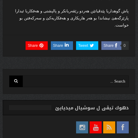
پاش گوهداریا پێدڤیاتێن هەردو رێڤەریانکر و پالپشتی و هەفکاریا ئیدارا
پارێزگەهێ نیشاندا بو هەر هاریکاری و هەفکاریەکێ و سەرکەفتن بو
خواست.
Share
Share
Tweet
Share
0
دهوك تیڤی ل سوشیال ميديایێ