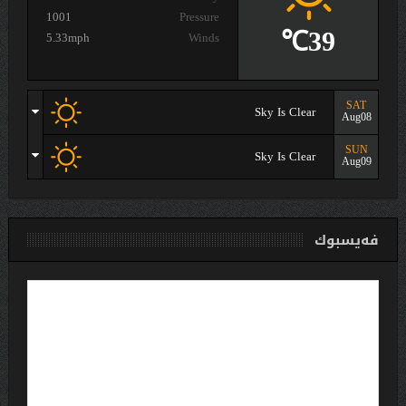
1001
Pressure
39℃
5.33mph
Winds
SAT
Sky Is Clear
Aug08
SUN
Sky Is Clear
Aug09
فەیسبوك