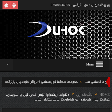
بو ريكلامێ ل دهوك تیڤی - 07504934005
Menu
حکومەتا هەرێما کوردستانێ 6 پروژێن کارەبێ ل پارێزگەها دهوکێ هنارتنه‌ قوناغا بجهئینانێ
و چه‌ندین بریار ده‌رئێخستن
HOME
ئاگەهداری
دهوك: رێکخراوا ئێس كه‌ى ئێل یا سویدی،
خولەکا چوار هەیڤی بو هژماره‌كا ماموستایان ڤەکر