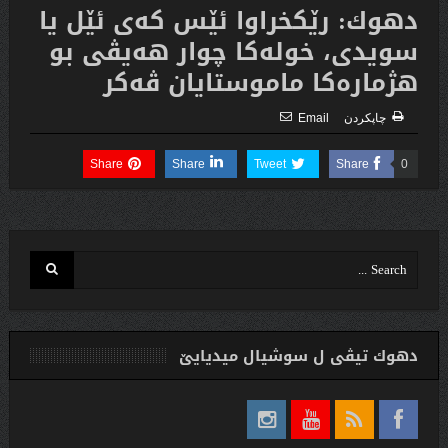
دهوك: رێکخراوا ئێس كه‌ى ئێل یا
سویدی، خولەکا چوار هەیڤی بو
هژماره‌كا ماموستایان ڤەکر
چاپكردن
Email
Share
Share
Tweet
Share
0
دهوك تیڤی ل سوشیال ميديایێ