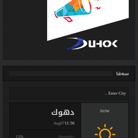
سەقا
دهوك
NOW
Aug07
11:56
12%
Humidity