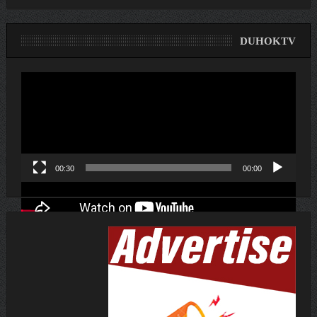
DUHOKTV
لێدەری
ڤیدیۆ
00:30
00:00