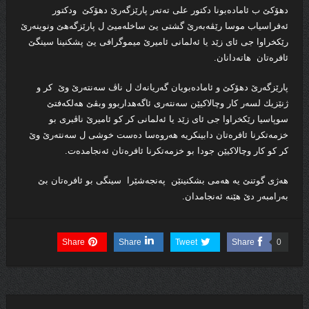
دهۆكێ ب ئاماده‌بونا دكتور على ته‌ته‌ر پارێزگه‌رێ دهۆكێ ودكتور
ئه‌فراسیاب موسا رێڤه‌به‌رێ گشتى یێ ساخله‌میێ ل پارێزگه‌هێ ونوینه‌رێ
رێكخراوا جى ئاى زێد یا ئه‌لمانى ئامیرێ میموگرافى یێ پشكنینا سینگێ
ئافره‌تان هاته‌دانان.
پارێزگه‌رێ دهۆكێ و ئاماده‌بویان گه‌ریانه‌ك ل ناڤ سه‌نته‌رێ وێ كر و
ژنێزیك لسه‌ر كار وچالاكیێن سه‌نته‌رى ئاگه‌هداربوو وبڤێ هه‌لكه‌فتێ
سوپاسیا رێكخراوا جى ئاى زێد یا ئه‌لمانى كر كو ئامیرێ ناڤبرى بو
خزمه‌تكرنا ئافره‌تان دابینكریه‌ هه‌روه‌سا ده‌ست خوشى ل سه‌نته‌رێ وێ
كر كو كار وچالاكیێن جودا بو خزمه‌تكرنا ئافره‌تان ئه‌نجامده‌ت.
هه‌ژى گوتنێ یه‌ هه‌مى بشكنینێن په‌نجه‌شێرا سینگى بو ئافره‌تان بێ
به‌رامبه‌ر دێ هێنه‌ ئه‌نجامدان.
Share
Share
Tweet
Share
0