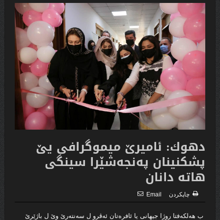
دهوك: ئامیرێ میموگرافى یێ
پشکنینان په‌نجه‌شێرا سینگى
هاته‌ دانان
چاپكردن
Email
ب هه‌لكه‌فتا روژا جیهانى یا ئافره‌تان ئه‌ڤرو ل سه‌نته‌رێ وێ ل باژێرێ