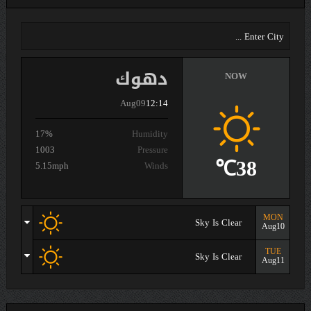
دهوك
NOW
Aug09
12:14
17%
Humidity
1003
Pressure
38℃
5.15mph
Winds
MON
Sky Is Clear
Aug10
TUE
Sky Is Clear
Aug11