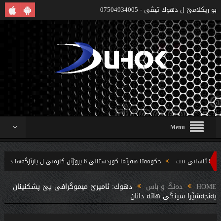
بو ريكلامێ ل دهوك تیڤی - 07504934005
Menu
حکومەتا هەرێما کوردستانێ 6 پروژێن کارەبێ ل پارێزگەها دهوکێ هنارتنه‌ قوناغا بجهئینانێ
‌ندین بریار ده‌رئێخستن
HOME
دەنگ و باس
دهوك: ئامیرێ میموگرافى یێ پشکنینان
په‌نجه‌شێرا سینگى هاته‌ دانان