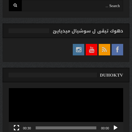
دهوك تیڤی ل سوشیال ميديایێ
DUHOKTV
لێدەری
ڤیدیۆ
00:30
00:00