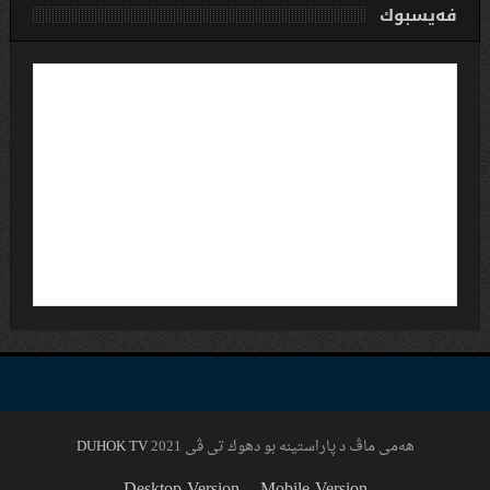
فەیسبوك
هەمی ماڤ د پاراستینە بو دهوك تی ڤی 2021
DUHOK TV
Desktop Version
Mobile Version