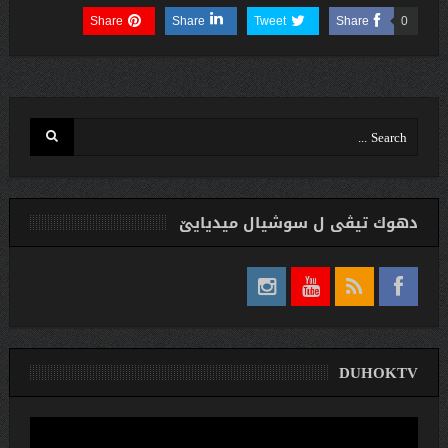
Share
Share
Tweet
Share
0
دهوك تیڤی ل سوشیال ميديایێ
DUHOKTV
لێدەری