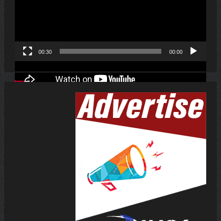
ڤیدیۆ
00:30
00:00