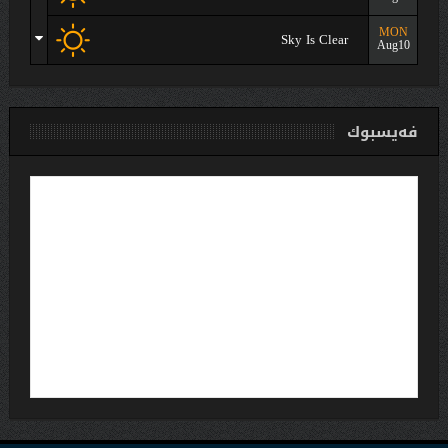
MON
Sky Is Clear
Aug10
فەیسبوك