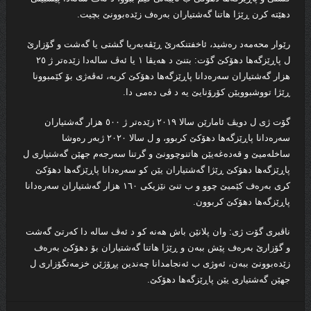
دھێتە کرن ڕێژا ھاتنا گەشتیاران بەرەف زێدەبوونێ بچیت.
رێوار محەمەد رەشید، ئاخفتنكه‌رێ ڕێڤەبەریا گشتی یا گەشت و گۆزارێ
ل پاڕێزگەھا دھۆکێ گۆت: بتنێ د هه‌یڤا ۱ یا ئەڤ سالەدا زێدەتر ژ ۲٥
ھزار گەشتیاران سەرەدانا پاڕێزگەھا دھۆکێ کریە، ئەڤەژی بۆ کێمبوونا
ڕێژا تووشبوویێن کۆرۆنایێ یە د ڤی ده‌می دا.
گۆت ژی ل دویڤ ئامارێن سالا ۲۰۱۹ زێدەتر ژ ٥۰۰ ھزار گەشتیاران
سەرەدانا پاڕێزگەھا دھۆکێ کربوو، و ل سالا ۲۰۲۰ ژبەر رەوشا
ساخلەمیێ و قەدەغەیێن ھاتنوچوونێ و گرتنا سەرجەم جھێن گەشتیاری ل
پاڕێزگەھا دھۆکێ ڕێژا گەشتیاران یێن کو سەرەدانا پاڕێزگەھا دھۆکێ
کری بەرەف کێمیێ چوو و ب تنێ نێزیکی ١٦٠ ھزار گەشتیاران سەرەدانا
پاڕێزگەھا دھۆکێ کربوون.
ناڤبری گۆت ژی: وان پلانێن باش ھەنە کو د ئەڤ سالە دا کەرتێ گەشت
و گۆزارێ بەرەف پێش ببەن و ڕێژا ھاتنا گەشتیاران بۆ دھۆکێ بەرەف
زێدەبوونێ ببەن، ئەوژی ب ئەنجامدانا چەندین پڕۆژێن خزمەتگۆزاری ل
جھێن گەشتیاری یێن پاڕێزگەھا دھۆکێ.