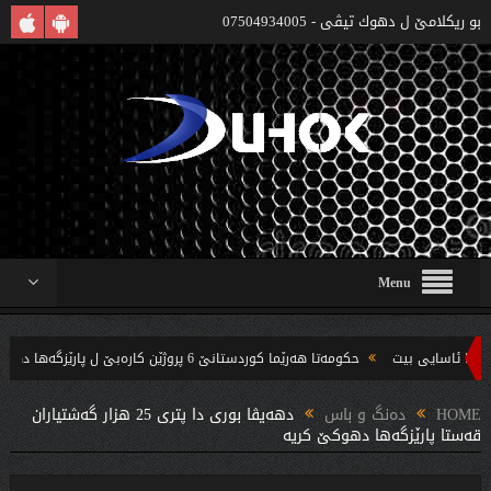
بو ريكلامێ ل دهوك تیڤی - 07504934005
Menu
حکومەتا هەرێما کوردستانێ 6 پروژێن کارەبێ ل پارێزگەها دهوکێ هنارتنه‌ قوناغا بجهئینانێ
ندین بریار ده‌رئێخستن
HOME
دەنگ و باس
دهه‌یڤا بورى دا پترى 25 هزار گه‌شتیاران
قه‌ستا پارێزگه‌ها دهوكێ كریه‌