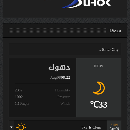
سەقا
دهوك
NOW
Aug08
08:22
23%
Humidity
1002
Pressure
33℃
1.19mph
Winds
SUN
Sky Is Clear
Aug09