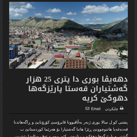
دهه‌یڤا بورى دا پترى 25 هزار
گه‌شتیاران قه‌ستا پارێزگه‌ها
دهوكێ كریه‌
چاپكردن
Email
پشتی کو ل سالا بوری ژبەر بەڵاڤبوونا ڤایرۆسێ کۆرۆنایێ و ڕاگەھاندنا
قەدەغەیا ھاتنوچوونێ ڕێژا ھاتنا گەشتیارا بۆ ھەرێما کوردستانێ ب
گشتی و پاڕێزگەھا دھۆکێ ب تایبەتی کێم ببوو، د ئەڤ سالەدا پێشبینی