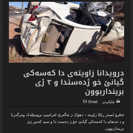
درویدانا زاویتەی دا كەسەكی
گیانێ خو ژدەستدا و ٣ ژی
برینداربوون
چاپكردن
Email
ئەڤرۆ لسەر رێکا زاویتە – دھۆک ژ ئەگەرێ لەزاتییێ ترومبێلەک وەرگەریا
و د ئەنجام دا کەسەکی گیانێ خۆ ژ دەست دا و سێ کەس ژی
برینداربوون.