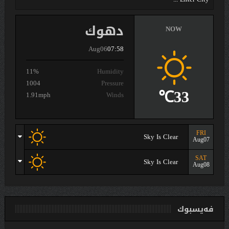
دهوك
NOW
Aug06
07:58
11%
Humidity
1004
Pressure
33℃
1.91mph
Winds
FRI
Sky Is Clear
Aug07
SAT
Sky Is Clear
Aug08
فەیسبوك