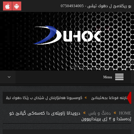
بو ريكلامێ ل دهوك تیڤی - 07504934005
Menu
كومسیونا هه‌لبژارتنان ل شێخان ب رێكا دهوك تیڤى داخوازێ 
HOME
دەنگ و باس
درویدانا زاویتەی دا كەسەكی گیانێ خو
ژدەستدا و ٣ ژی برینداربوون