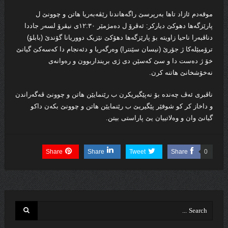
موقەدم ئازاد تاھا بەرپرسێ راگەھاندنا رێڤەبەریا ھاتن و چوونێ ل
پارێزگەھا دھوکێ دیارکر: ئەڤرۆ ل دەمژمێر ١٢:٣٠ی نیڤرۆ لسەر جاددا
دناڤبەرا ناحیا زاویتە بۆ پارێزگەھا دھۆکێ نێزیک دووریانا گۆندێ (بابلۆ)
ترۆمبێلەکا ژ جۆرێ (نیسان سێنترا) وەرگەریا و دئەنجام دا کەسەکێ گیانێ
خۆ ژ دەست دا و سێ کەسێن دی ژی برینداربوون و رەوانەی
نەخۆشخانێ ھاتنه‌ کرن.
ناڤبرى ئەڤ چەندە بۆ نەپێگیریکرن ب رێنمایێن ھاتن و چوونێ ڤەگەراندن
و داخاز کر کو شوفێر پێگیریێ ب رێنمایێن ھاتن و چوونێ بکەن داکو
گیانێ وان و وەلاتییان یێ پاراستی بیتن.
Share
Share
Tweet
Share
0