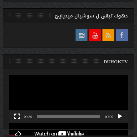
دهوك تیڤی ل سوشیال ميديایێ
DUHOKTV
لێدەری
ڤیدیۆ
00:30
00:00