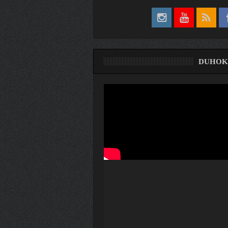
DUHOK
ری
ۆ