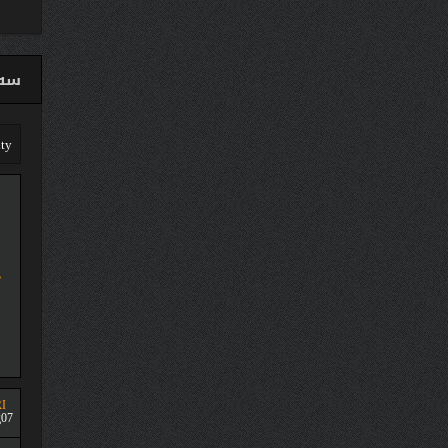
سەق
I
07