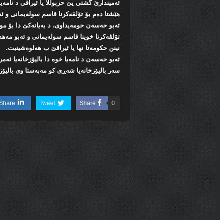
ئەمیندارێ گشتی یێ حزبوللا یا ئیراقی د نامەیە
ھێشتا دەم بۆ تۆلڤەکرنا قاسم سولەیمانی و ئ
ئەبو حەسەن حومەیداوی، د بەیانەکێ دا بۆ موست
تۆلڤەکرنا خوینا قاسم سولەیمانی و ئەبو مەھدی
نینن حکومەتا نھا یا ئیراقێ ب ھەلوەشینیت.
ئەبو حەسەن د نامەیا خوە دا بالیۆزخانەیا ئەم
سەر بالیۆزخانەیا شەڕی کو مەبەستا وی بالیۆزخا
Share
Tweet
Share
0