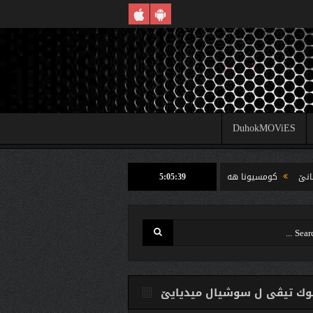
DuhokMOViES
5:05:40
ومسیونا هه‌لبژارتنان ل شێخان ب رێكا دهوك تیڤى داخوازێ ژ وه‌لاتییان دكه‌ت كارتێن خو
ك تیڤی ل سوشیال ميديایێ