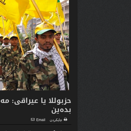
حزبوللا یا عیراقی: مە
بدەین
چاپكردن
Email