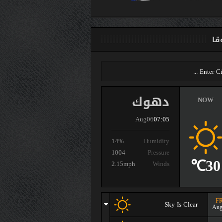
ا
دهوك
NOW
Aug06
07:05
14%
Humidity
1004
Pressure
30℃
2.15mph
Winds
FR
Sky Is Clear
Aug