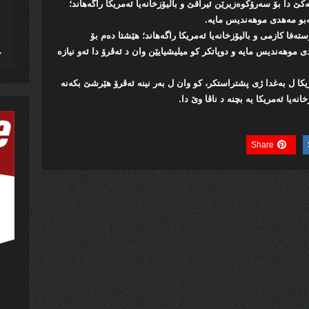
کێ دا بۆ سەرۆکوەزیرێن ئیراقێ و بالیۆزخانەیا ئەمریکا راگەھاند؛
ەبو مەھدی موھەندیس مایە.
ەفا کازمی و بالیۆزخانەیا ئەمریکا راگەھاند؛ ھێشتا دەم بۆ
 موھەندیس مایه‌ و دوپاتکر کو میلیشیایێن وان د ئەڤرۆ دا ئەو نیازە
ریکا ل بەغدا ژی پشتراستکر، کو وان ل بەر نینە ئەڤرۆ ھێرشێ بکەنە
نەیا ئەمریکا یە بچنە د ناڤا وێ دا.
Share