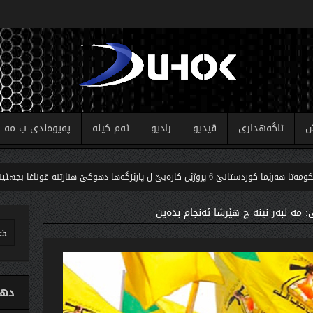
ش
ئاگەهداری
ڤیدیو
رادیو
ئەم کینە
پەیوەندی ب مە
کارەبێ ل پارێزگەها دهوکێ هنارتنه‌ قوناغا بجهئینانێ
ك
ی: مە لبەر نینە چ هێرشا ئەنجام بدەین
دهو