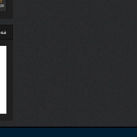
T
08
فەی