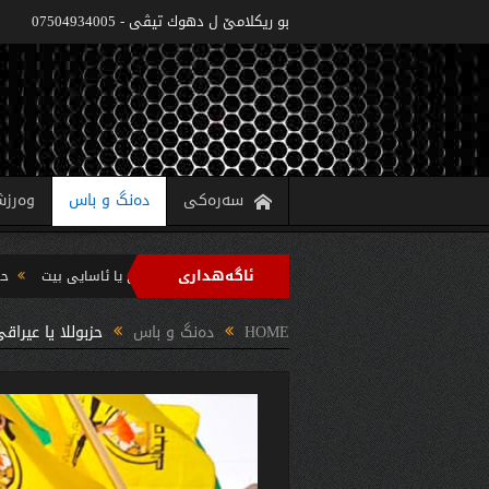
بو ريكلامێ ل دهوك تیڤی - 07504934005
سەرەکی
دەنگ و باس
وەرز
ئاگەهداری
‌زاره‌تا په‌روه‌ردێ: ده‌واما سالا خواندنێ 2022/2021 دێ یا ئاسایى بیت
حکومەتا هەرێما کوردستانێ 6 پروژێن 
 سه‌رپه‌رشتیا مه‌سرور بارزانى جڤاتا وه‌زیران كومبوو و چه‌ندین بریار ده‌رئێخستن
HOME
دەنگ و باس
حزبوللا یا عیراق