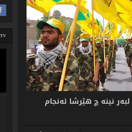
TV
لێدە
ڤیدی
 لبەر نینە چ هێرشا ئەنجام