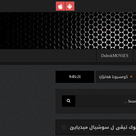
DuhokMOViES
9:05:21
یونا هه‌لبژارتنان ل شێخان ب رێكا دهوك تیڤى داخوازێ ژ وه‌لاتییان دكه‌ت كارتێن خو یێ
ك تیڤی ل سوشیال ميديایێ