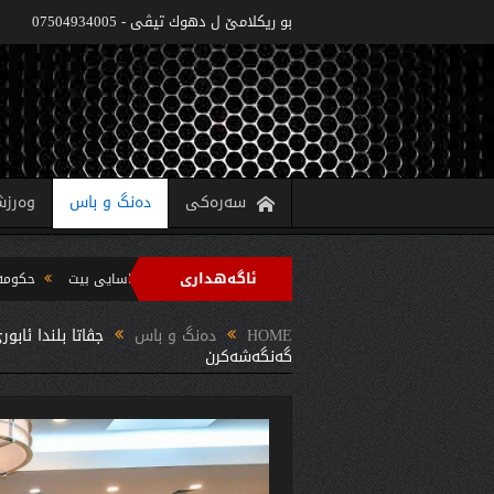
بو ريكلامێ ل دهوك تیڤی - 07504934005
سەرەکی
دەنگ و باس
وەرز
ئاگەهداری
تا په‌روه‌ردێ: ده‌واما سالا خواندنێ 2022/2021 دێ یا ئاسایى بیت
حکومەتا هەرێما کوردستانێ 6 پروژێن کارەبێ ل پ
رپه‌رشتیا مه‌سرور بارزانى جڤاتا وه‌زیران كومبوو و چه‌ندین بریار ده‌رئێخستن
HOME
دەنگ و باس
گه‌نگه‌شه‌كرن