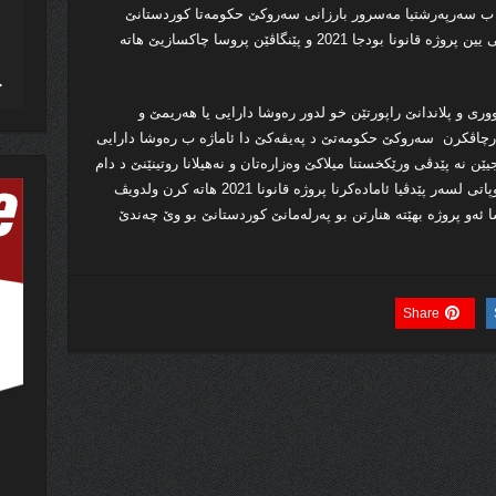
نێ ب سه‌رپه‌رشتیا مه‌سرور بارزانى سه‌روكێ حكومه‌تا كوردستانێ
كومبوو و گه‌نگه‌شه‌ لسه‌ر دیاركرنا هێلین گشتى یین پروژه‌ قانونا بودجا 2021 و پێنگاڤێن پروسا چاكسازیێ هاته‌
ووری و پلاندانێ راپورتێن خو لدور ره‌وشا دارایی یا هه‌ریمێ و
ه‌كاریێن ئاماده‌كرنا پروژێ قانونا 2021 به‌رچاڤكرن سه‌روكێ حكومه‌تێ د په‌یڤه‌كێ دا ئاماژه‌ ب ره‌وشا دارایی
ن نه‌ پێدڤى ورێكخستنا میلاكێ وه‌زاره‌تان و نه‌هیلانا روتینێنێ د دام
ده‌زگه‌هێن حكومه‌تێ دا كر و ژلایه‌كێ دى ڤه‌ دوپاتی لسه‌ر پێدڤیا ئاماده‌كرنا پروژه‌ قانونا 2021 هاته‌ كرن ولدویڤ
ا ئه‌و پروژه‌ بهێته‌ هنارتن بو په‌رله‌مانێ كوردستانێ بو وێ چه‌ندێ
Share