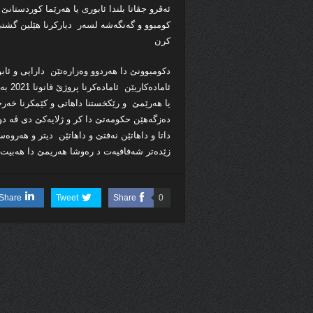
ئه‌ڤرو جڤاتا بلندا ئابورى یا هه‌رێما كوردستا
كرن
دكومبوونێ دا هه‌ردوو وه‌زاره‌تێن دارایی و ئاب
ئاماد
یا هه‌رێمێ و رێكخستنا داهاتی و كێمكرنا خه‌رجیێ
داتا و داهاتێن نه‌فتێ و داهاتێن دیتر و هه‌روه‌س
زێده‌تر شه‌فافیه‌ت د ره‌وشا هه‌ریمێ دا هه‌بیت
Share
Tweet
Share
0