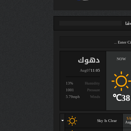
ا
دهوك
NOW
Aug07
11:05
13%
Humidity
1001
Pressure
38℃
5.79mph
Winds
SA
Sky Is Clear
Aug