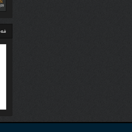
UN
09
فەی