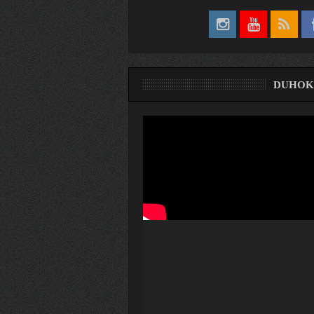
DUHOK
ری
ۆ