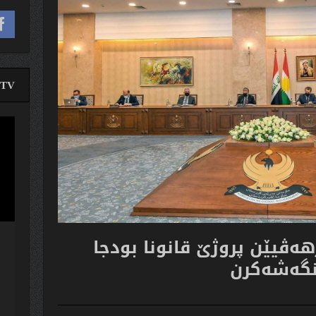
TV
لێدە
ڤیدی
رهه‌ڤیێن پروژێ قانونا بودجا