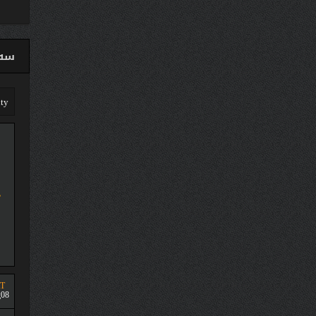
سەق
T
08