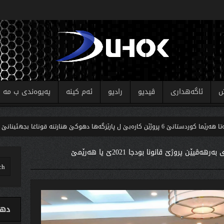
ش
ئاگەهداری
ڤیدیو
رادیو
ئەم کینە
پەیوەندی ب مە
ارێزگەها دهوکێ هنارتنه‌ قوناغا بجهئینانێ
كومس
جڤاتا بلندا ئابورى به‌رهه‌ڤیێن پروژێ قانونا بودجا 2021ێ یا هه‌رێمێ
دهو