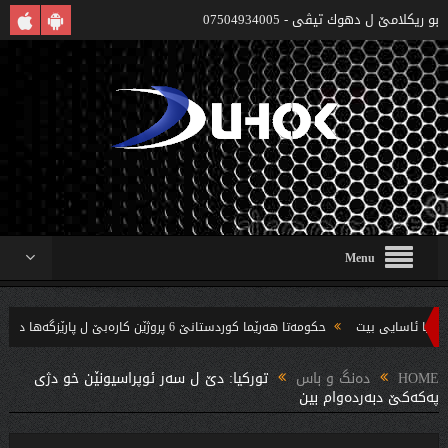
بو ريكلامێ ل دهوك تیڤی - 07504934005
Menu
حکومەتا هەرێما کوردستانێ 6 پروژێن کارەبێ ل پارێزگەها دهوکێ هنارتنه‌ قوناغا بجهئینانێ
‌ندین بریار ده‌رئێخستن
HOME
دەنگ و باس
توركیا: دێ ل سه‌ر ئوپراسیونێن خو دژى
په‌كه‌كێ دبه‌رده‌وام بین