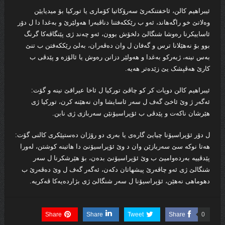
ئیبراھیم کالن، ئاخفتنكه‌رێ سەرۆکاتیا کۆماری یا تورکیا بۆ میدیایێن
وەلاتێ خو راگەھاند، ئەو ب رێککەفتنا دناڤبەرا ھەولێرێ و بەغدا دا ل دۆر
ئاساییکرنا رەوشا شنگالێ دلخۆش بوون، ئەو چه‌ند ژی پێنگاڤەکا گرنگ
بوو بۆ نەھێلانا ترس و گەفان ل وان دەڤەران، به‌لێ رێککەفتن ب تنێ
بەس نینە، ژبەرکو بەغدا و ھەولێر دزانن رەوش یا ئالۆزە و پێدڤی ب
کارێ ھەڤپشک یێ زێدەتر ھەیە.
ئیبراھیم کالن دوپات کر کو چاڤێ تورکیا ل ئاخا عیراقێ نینە و گۆت:
ئەگەر ژ وێ ئاخێ گەف ل سەر ئاسایشا وان نەھێنه‌ کرن، تورکیا ژی
ھێرشان ناکەت و پێدڤی ب ئۆپراسیۆنێن سەربازی ژی نابن.
ل دۆر ئۆپراسیۆنا چیایێ گارەی یا بەری دو رۆژان دەستپێکری کالنی گۆت:
هه‌تا نوكه‌ سێ سەربازێن وان د وێ ئۆپراسیۆنێ دا ھاتینە کوشتن، لەورا
پێدڤییە بەردەوامیێ ب وێ ئۆپراسیۆنێ بدەن، بۆ ھێرشکرنا ل سەر
شنگالێ ژی ئەو چاڤەرێ پیشھاتان دکەن، ئه‌گه‌ر گەف ل وێ دەڤەرێ ب
دهوماهى نەھێن، ئۆپراسیۆنا ل سەر شنگالێ ژی بژاردەیەکا ڤەکریە.
Share
Share
Tweet
Share
0