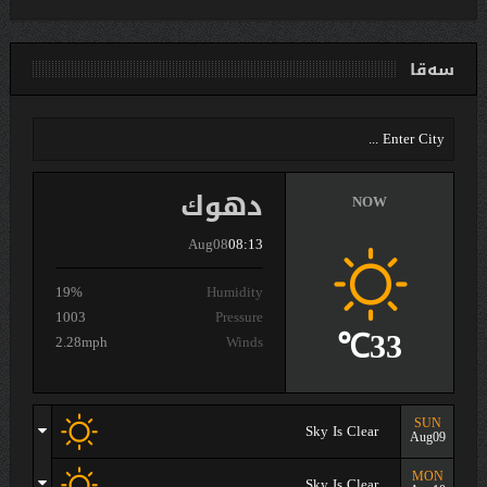
سەقا
دهوك
NOW
Aug08
08:13
19%
Humidity
1003
Pressure
33℃
2.28mph
Winds
SUN
Sky Is Clear
Aug09
MON
Sky Is Clear