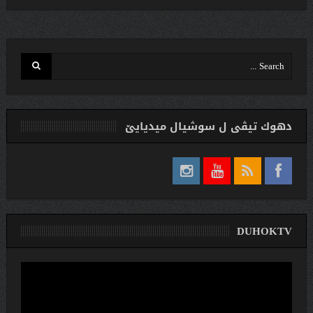
دهوك تیڤی ل سوشیال ميديایێ
DUHOKTV
لێدەری
ڤیدیۆ