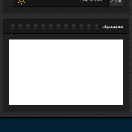
Aug10
فەیسبوك