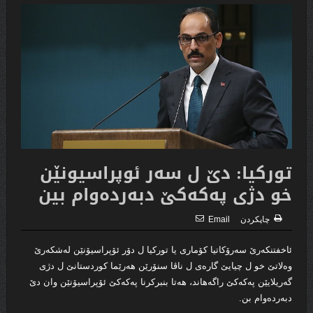
توركیا: دێ ل سه‌ر ئوپراسیونێن
خو دژى په‌كه‌كێ دبه‌رده‌وام بین
چاپكردن
Email
ئاخفتنكه‌رێ سەرۆکاتیا کۆمارى یا تورکیا ل دۆر ئۆپراسیۆنێن له‌شكه‌رێ
وەلاتێ خو ل چیایێ گارەی ل ناڤا سنۆرێن ھەرێما کوردستانێ ل دژی
گەریلایێن پەکەکێ راگەھاند، ھەتا بنبرکرنا پەکەکێ ئۆپراسیۆنێن وان دێ
دبەردەوام بن.