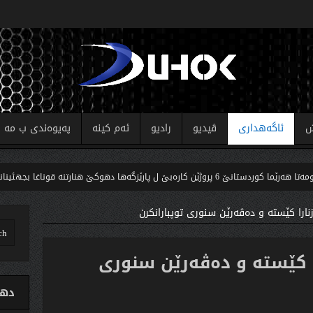
ش
ئاگەهداری
ڤیدیو
رادیو
ئەم کینە
پەیوەندی ب مە
ارەبێ ل پارێزگەها دهوکێ هنارتنه‌ قوناغا بجهئینانێ
ك
نارا كێسته‌ و ده‌ڤه‌رێن سنورى توپبارانكرن
 كێسته‌ و ده‌ڤه‌رێن سنورى
دهو