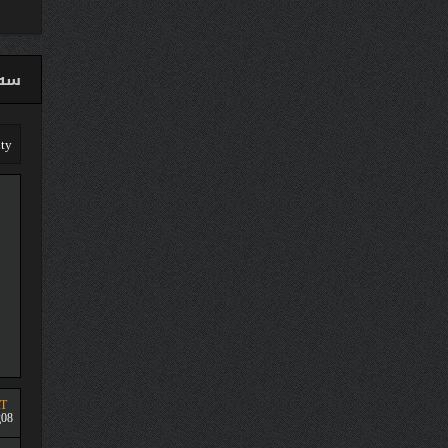
سەق
T
08