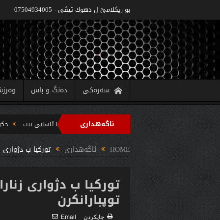
بو ريكلامێ ل دهوك تیڤی - 07504934005
سەرەکی
دەنگ و باس
وەرز
ئاگەهداری
‌زاره‌تا په‌روه‌ردێ: ده‌واما سالا خواندنێ 2022/2021 دێ یا ئاسایى بیت
حکومەتا هەرێما کوردستانێ 6 پروژێن ک
 سه‌رپه‌رشتیا مه‌سرور بارزانى جڤاتا وه‌زیران كومبوو و چه‌ندین بریار ده‌رئێخستن
HOME
ئاگەهداری
توركیا ب دژوارى ز
توركیا ب دژوارى زنارا
توپبارانكرن
چاپكردن
Email