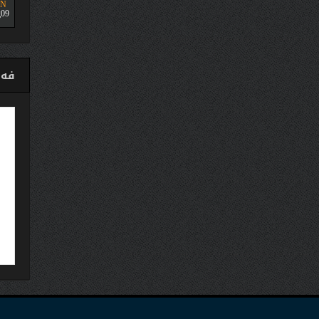
UN
09
فەی