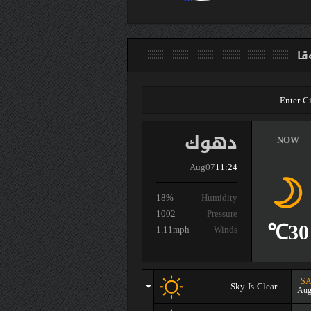
ا
دهوك
NOW
Aug07
11:24
18%
Humidity
1002
Pressure
30℃
1.11mph
Winds
SA
Sky Is Clear
Aug