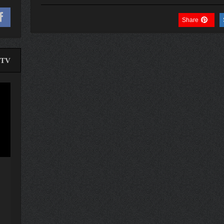
Share
TV
لێدە
ڤیدی