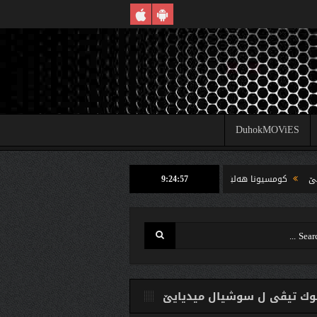
DuhokMOViES
9:24:58
ومسیونا هه‌لبژارتنان ل شێخان ب رێكا دهوك تیڤى داخوازێ ژ وه‌لاتییان دكه‌ت كارتێن خو
ك تیڤی ل سوشیال ميديایێ