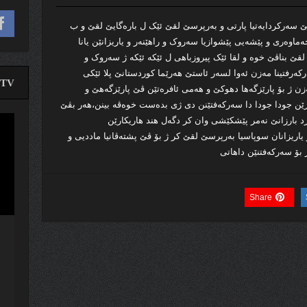
سەرکردایەتیا پارتی و بەرپرسێ لقێ ئێک ل بارەگایێ لقێ و ب
ماوەری و پێشەیی پێشوازیا سەروک و را‌هێنەر و یاریزانێن یانا
ێ بناڤێ خوە و لقا ئێک پیروزباهی ل ئێکە ئێکە ژ سەروک و
رکەرفتینا مەزن ئەوا لسەر ئاستێ هەرێما کوردستانێ پلا ئێکی
TV
 ژ بۆ پارێزگەها دهوکێ و هەمی ئافرەتێن ڤێ پارێزگەهێ و
ارێن جودا جودا دا سەركەفتێنن دی ژی بدەست خوەڤە بینن،هەر بڤێ
د بارزانێ نەمر پێشکێشی وان کر دگەل هند هاریکارێن
لێدە
 یاریزانان سوپاسیا بەرپرسێ لقێ کر ژ بۆ ڤێ پشتەڤانیا ماددیی و
ڤیدی
 بۆ سەرکەفتنێن داهاتی
Share