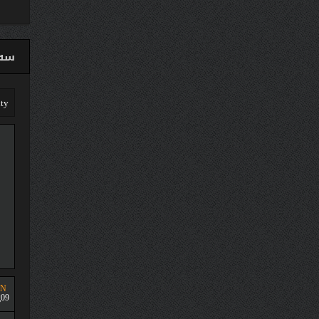
سەق
UN
09