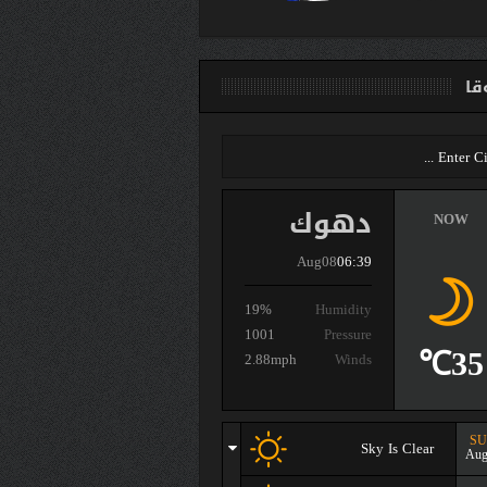
ا
دهوك
NOW
Aug08
06:39
19%
Humidity
1001
Pressure
35℃
2.88mph
Winds
S
Sky Is Clear
Aug