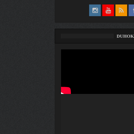
DUHOK
ری
ۆ