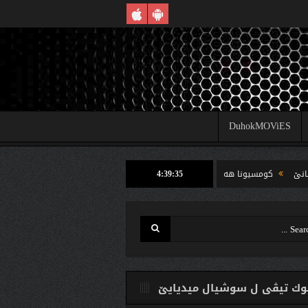
DuhokMOViES
4:39:35
كومسیونا هه‌لبژارتنان ل شێخان ب رێكا دهوك تیڤى داخوازێ ژ وه‌لاتییان دكه‌ت كارتێن 
ك تیڤی ل سوشیال ميديایێ