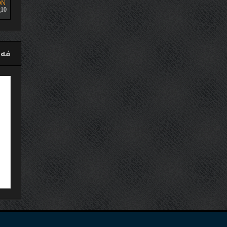
ON
10
فەی