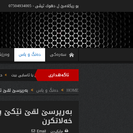
بو ريكلامێ ل دهوك تیڤی - 07504934005
سەرەکی
دەنگ و باس
وەرز
ئاگەهداری
وه‌زاره‌تا په‌روه‌ردێ: ده‌واما سالا خواندنێ 2022/2021 دێ یا ئاسایى بیت
حکومەتا هەرێما کوردستانێ 6 پرو
ب سه‌رپه‌رشتیا مه‌سرور بارزانى جڤاتا وه‌زیران كومبوو و چه‌ندین بریار ده‌رئێخستن
HOME
دەنگ و باس
بەرپرسێ لقێ ئێ
بەرپرسێ لقێ ئێكێ پا
خەلاتكرن
چاپكردن
Email