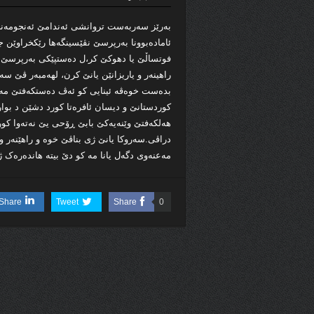
بەرێز سەربەست تروانشی ئەندامێ ئەنجومەنێ 
ئامادەبوونا بەرپرسێ نڤێسینگەها رێکخراوێن جە
فوتساڵێ یا دهوکێ کر،ل دەستپێکی بەرپرسێ لق
راهینەر و یاریزانێن یانێ کرن، لهەمبەر ڤێ سە
بدەست خوەڤە ئینایی کو ئەڤ دەستکەفتێ مەزن
کوردستانێ و دیسان ئافرەتا كورد دشێن د بو
هەلکەفتێ وێنەیەکێ بابێ ڕۆحی یێ نەتەوا کور
دراڤی.سەروکا یانێ ژی بناڤێ خوە و راهێنەر و
مەعنەوی دگەل یانا مە کو دێ بیتە هاندەرەک ژ
Share
Tweet
Share
0