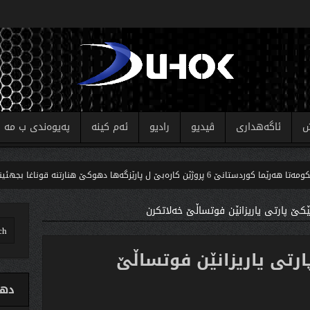
ش
ئاگەهداری
ڤیدیو
رادیو
ئەم کینە
پەیوەندی ب مە
ژێن کارەبێ ل پارێزگەها دهوکێ هنارتنه‌ قوناغا بجهئینانێ
كێ پارتی یاریزانێن فوتساڵێ خەلاتكرن
رتی یاریزانێن فوتساڵێ
دهو