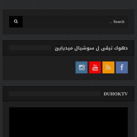
دهوك تیڤی ل سوشیال ميديایێ
DUHOKTV
لێدەری
ڤیدیۆ