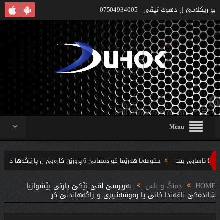
بو ريكلامێ ل دهوك تیڤی - 07504934005
Menu
حکومەتا هەرێما کوردستانێ 6 پروژێن کارەبێ ل پارێزگەها دهوکێ هنارتنه‌ قوناغا بجهئینانێ
‌ندین بریار ده‌رئێخستن
HOME
دەنگ و باس
به‌رپرسێ لقێ ئێكێ پارتى پێشوازیا
شانده‌كێ ناڤه‌ندا خانى یا ره‌وشه‌نبیرى و راگه‌هاندنێ كر