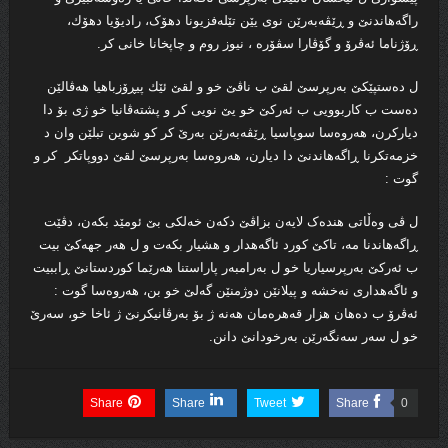
راگه‌هاندنێ و ڕێڤەبەرێن نوی یێن تێلەفزیونا دهۆک، رادیۆیا دھۆك،
ڕۆژناما ئەڤرۆ و گۆڤارا سڤۆرە ، نیوز روم و چاپخانا خانى كر.
ل دەستپێكێ بەرپرسێ لقێ ب ناڤێ خو و لقێ ئێك پیڕۆزباھیا ھەڤالێن
دەست ب كاربوویی ب ئەركێ خو یێ نویی کر و پشتەڤانیا خو ژی بۆ دا
دیاركرن، ھەروەسا سوپاسیا ڕێڤەبەرێن بەرێ كر كو شوین تبلێن وان د
خزمەتکرنا ڕاگەھاندنێ دا دیارن، هه‌روه‌سا بەرپرسێ لقێ دووپاتكر کر و
گوت :
ل ڤی وەڵاتی هندەک لایەن بزاڤێ دكه‌ن خەلکی بێ ئومێد بکەن، دڤێت
ڕاگەهاندنا مە، تاکێ کورد ئاگەهدار و هشیار بکەت و ل هەر جهەکێ بیت
ب ئەرکێ بەرپرسیاریا خو ل به‌رامبه‌ر پاراستنا هەرێما کوردستانێ ڕاببیت
و ئاگه‌هدارى نەخشە و پیلانێن دوژمنێن گەلێ خو بن، هەروەسا گوت :
ئەڤرۆ ب دەهان هزار قەهرەمان هەنە ژ بۆ بەرڤانیکرنێ ژ ئاخا خو، سەرێ
خو ل سەر سەنگەرێن بەرخودانێ دانن.
Share
Share
Tweet
Share
0