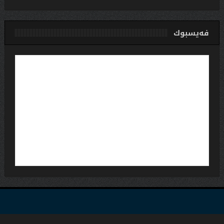
فەیسبوك