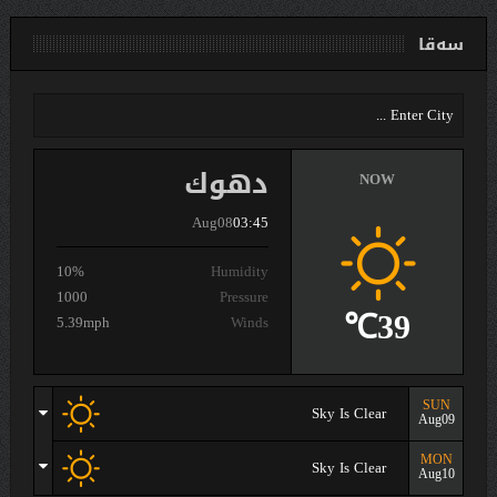
سەقا
دهوك
NOW
Aug08
03:45
10%
Humidity
1000
Pressure
39℃
5.39mph
Winds
SUN
Sky Is Clear
Aug09
MON
Sky Is Clear
Aug10