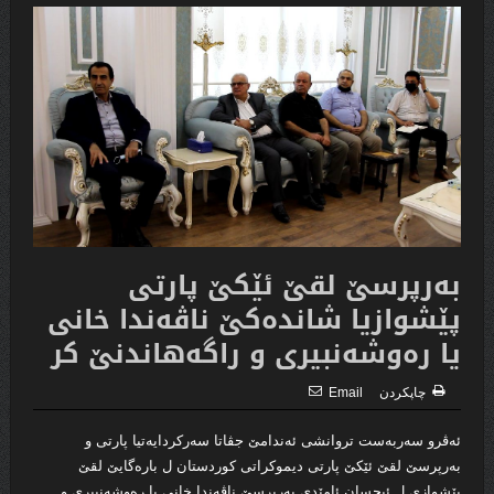
به‌رپرسێ لقێ ئێكێ پارتى
پێشوازیا شانده‌كێ ناڤه‌ندا خانى
یا ره‌وشه‌نبیرى و راگه‌هاندنێ كر
چاپكردن
Email
ئه‌ڤرو سەربەست تروانشی ئەندامێ جڤاتا سەركردایەتیا پارتی و
بەرپرسێ لقێ ئێكێ پارتى دیموكراتى كوردستان ل بارەگایێ لقێ
پێشوازی ل ئیحسان ئامێدی بەرپرسێ ناڤەندا خانی یا ره‌وشه‌نبیرى و