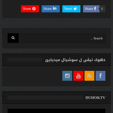
Share
Share
Tweet
Share
0
دهوك تیڤی ل سوشیال ميديایێ
DUHOKTV
لێدەری