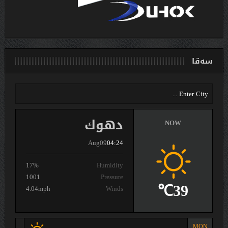
سەقا
دهوك
NOW
Aug09
04:24
17%
Humidity
1001
Pressure
39℃
4.04mph
Winds
MON