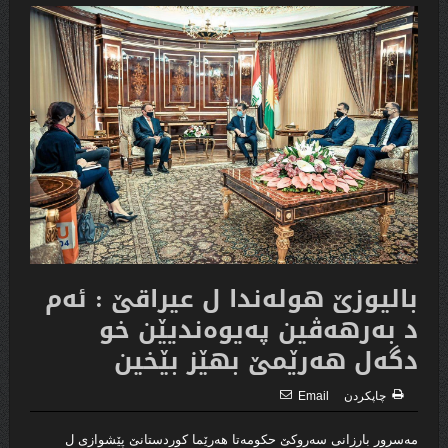
بالیوزێ هوله‌ندا ل عیراقێ : ئه‌م
د به‌رهه‌ڤین په‌یوه‌ندیێن خو
دگه‌ل هه‌رێمێ بهێز بێخین
چاپكردن
Email
مه‌سرور بارزانى سه‌روكێ حكومه‌تا هه‌رێما كوردستانێ پێشوازى ل