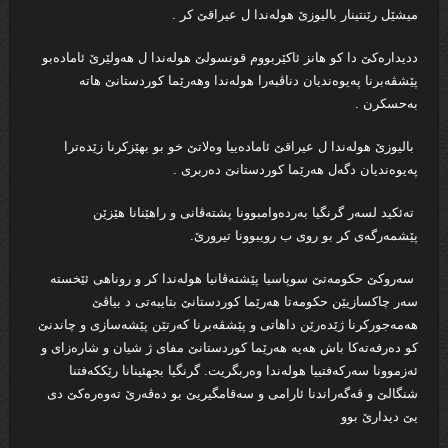
میشێل رێنتینار بالیوزێ هوله‌ندا ل عیراقێ كر .
ددیداره‌كێ دا كو هانز ئاكێر‌بووم قونسولێ هوله‌ندا ل هه‌ولێرێ ئاماده‌بو
پێشڤه‌برنا په‌یوه‌ندیان دناڤبه‌را هوله‌ندا وهه‌رێما كوردستانێ هاته‌
به‌حسكرن .
بالیوزێ هوله‌ندا ل عیراقێ ئاماده‌ییا وه‌لاتێ خو بو بهێزكرنا زێده‌ترا
په‌یوه‌ندیان دگه‌ل هه‌رێما كوردستانێ ده‌ربرى .
ته‌ئكید لسه‌ر گرنگیا به‌رده‌وامبوونا پشته‌ڤانى و راهێنانا هێزێن
پێشمه‌رگه‌ى كر بو روى ب رویبوونا تیرورێ.
سه‌روكێ حكومه‌تێ سوپاسیا پێشته‌ڤانیا هوله‌ندا كر و روناهى ئێخسته‌
سه‌ر چاكسازیێن حكومه‌تا هه‌رێما كوردستانێ بتایبه‌تى د بیاڤێ
هه‌مه‌جوركرنا ژێده‌رێن داهاتى و پێشڤه‌برنا كه‌رتێن پێشه‌سازى و چاندنێ
كو ده‌رفه‌ته‌كا باش هه‌یه‌ هه‌رێما كوردستانێ مفاى ژ شیان و شاره‌زای و
ئه‌زموونا سه‌ركه‌فتییا هوله‌ندا وه‌ربگریت. گرنگیا بجهئینانا رێككه‌فتنا
شنگالێ و ڤه‌گه‌راندنا ئارامى و سه‌قامگیریێ بو ده‌ڤه‌رێ ته‌وه‌ره‌كێ دى
یێ دیدارێ بوو