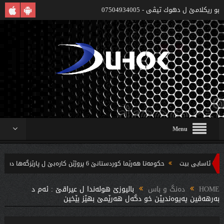
بو ريكلامێ ل دهوك تیڤی - 07504934005
Menu
حکومەتا هەرێما کوردستانێ 6 پروژێن کارەبێ ل پارێزگەها دهوکێ هنارتنه‌ قوناغا بجهئینانێ
ندین بریار ده‌رئێخستن
HOME
دەنگ و باس
بالیوزێ هوله‌ندا ل عیراقێ : ئه‌م د
به‌رهه‌ڤین په‌یوه‌ندیێن خو دگه‌ل هه‌رێمێ بهێز بێخین