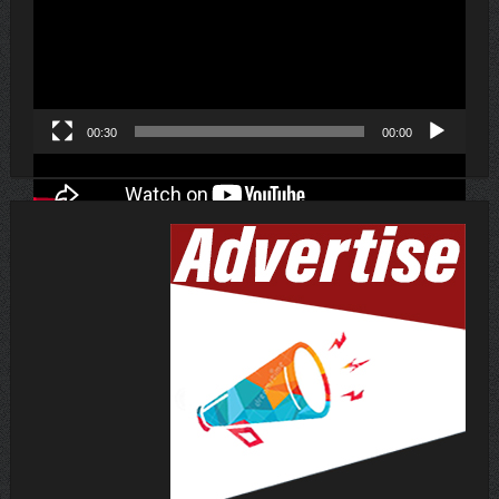
ڤیدیۆ
00:30
00:00