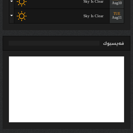
Sky Is Clear
Aug10
TUE
Sky Is Clear
Aug11
فەیسبوك