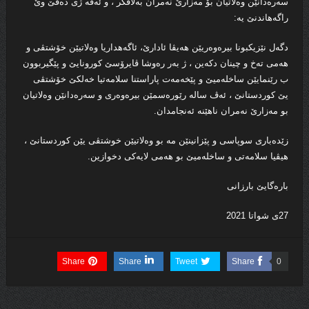
سەرەدانێن وه‌لاتیان بۆ مەزارێ نەمران به‌لاڤكر ، و ئه‌ڤه‌ ژى ده‌قێ وێ
راگه‌هاندنێ یه‌:
دگەل نێزیکبونا بیرەوەریێن هه‌یڤا ئادارێ، ئاگەهداریا وه‌لاتیێن خۆشتڤی و
هەمى تەخ و چینان دکەین ، ژ به‌ر ر‌ه‌وشا ڤایرۆسێ کورونایێ و پێگیربوون
ب رێنمایێن ساخلەمیێ و پێخەمەت پاراستنا سلامەتیا خەلکێ خۆشتڤی
یێ کوردستانێ ، ئەڤ سالە رێورەسمێن بیرەوەری و سەرەدانێن وه‌لاتیان
بو مەزارێ نەمران ناهێنه‌ ئه‌نجامدان.
زێده‌بارى سوپاسی و پێزانینێن مە بو وه‌لاتیێن خوشتڤی یێن کوردستانێ ،
هیڤیا سلامەتی و ساخلەمیێ بو هه‌مى لایه‌كى دخوازین.
بارەگایێ بارزانی
27ی شواتا 2021
Share
Share
Tweet
Share
0