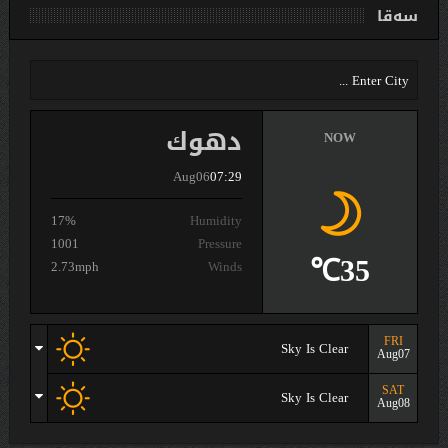
سەقا
دهوك
NOW
Aug06
07:29
17%
Humidity
1001
Pressure
35℃
2.73mph
Winds
FRI
Sky Is Clear
Aug07
SAT
Sky Is Clear
Aug08