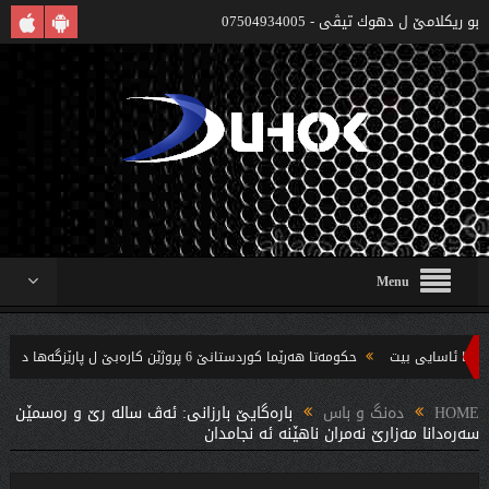
بو ريكلامێ ل دهوك تیڤی - 07504934005
Menu
حکومەتا هەرێما کوردستانێ 6 پروژێن کارەبێ ل پارێزگەها دهوکێ هنارتنه‌ قوناغا بجهئینانێ
‌ندین بریار ده‌رئێخستن
HOME
دەنگ و باس
بارەگایێ بارزانی: ئەڤ سالە رێ و رەسمێن
سەرەدانا مەزارێ نەمران ناهێنە ئە نجامدان