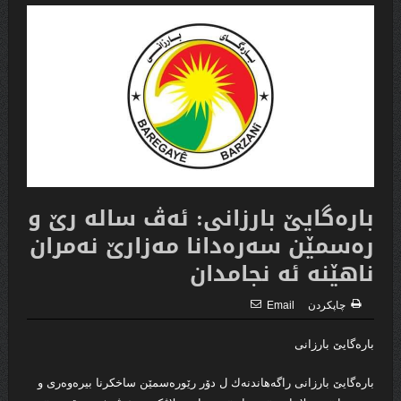
بارەگایێ بارزانی: ئەڤ سالە رێ و
رەسمێن سەرەدانا مەزارێ نەمران
ناهێنە ئە نجامدان
چاپكردن
Email
باره‌گایێ بارزانى
باره‌گایێ بارزانی راگه‌هاندنه‌ك ل دۆر رێورەسمێن ساخکرنا بیرەوەری و