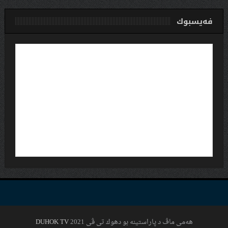
فەیسبوك
هەمی ماڤ د پاراستینە بو دهوك تی ڤی 2021
DUHOK TV