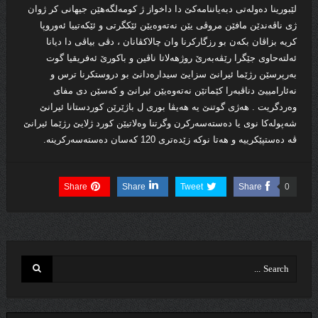
لێبورینا ده‌وله‌تى دبه‌یاننامه‌كێ دا داخواز ژ كومه‌لگه‌هێن جیهانى كر ژوان
ژى ناڤه‌ندێن مافێن مروڤی یێن نه‌ته‌وه‌یێن ئێكگرتى و ئێكه‌تییا ئه‌وروپا
كریه‌ بزاڤان بكه‌ن بو رزگاركرنا وان چالاكڤانان ، دڤى بیاڤى دا دیانا
ئه‌لته‌حاوى جێگرا رێڤه‌به‌رێ روژهه‌لاتا ناڤین و باكورێ ئه‌فریقیا گوت
به‌رپرسێن رژێما ئیرانێ سزایێ سیداره‌دانێ بو دروستكرنا ترس و
نه‌ئارامییێ دناڤبه‌را كێماتێن نه‌ته‌وه‌یێن ئیرانێ و كه‌سێن دى مفاى
وه‌ردگریت . هه‌ژى گوتنێ یه‌ هه‌یڤا بورى ل باژێرێن كوردستانا ئیرانێ
شه‌پوله‌كا نوى یا ده‌سته‌سه‌ركرن وگرتنا وه‌لاتیێن كورد ژلایێ رژێما ئیرانێ
ڤه‌ ده‌ستپێكرییه‌ و هه‌تا نوكه‌ زێده‌ترى 120 كه‌سان ده‌سته‌سه‌ركرینه.‌
Share
Share
Tweet
Share
0