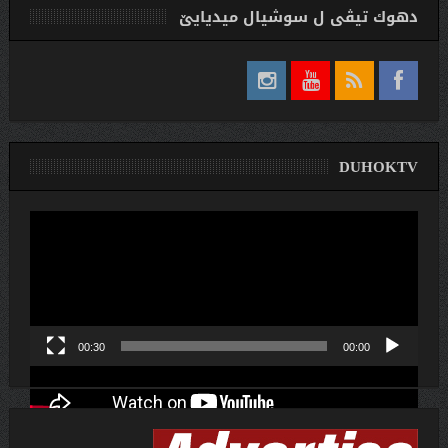
دهوك تیڤی ل سوشیال ميديایێ
DUHOKTV
لێدەری
ڤیدیۆ
00:30
00:00