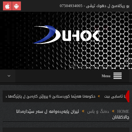
بو ريكلامێ ل دهوك تیڤی - 07504934005
Menu
حکومەتا هەرێما کوردستانێ 6 پروژێن کارەبێ ل پارێزگەها دهوکێ هنارتنه‌ قوناغا بجهئینانێ
‌ندین بریار ده‌رئێخستن
HOME
دەنگ و باس
ئیران یابه‌رده‌وامه‌ ل سه‌ر سێداره‌دانا
چالاكڤانان