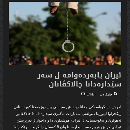
ئیران یابه‌رده‌وامه‌ ل سه‌ر
سێداره‌دانا چالاكڤانان
چاپكردن
Email
لدویڤ ده‌نگوباسه‌كێ جڤاتا زیندانێن سیاسى یین روژهه‌لاتا كوردستانێ
رێكخراوا لێبورینا ده‌وله‌تى سه‌باره‌ت ئه‌گه‌رێ سیداره‌دانا 8 چالاكڤانێن
ئه‌هوازێ و به‌لوجستانێ ل ئیرانێ هوشدارى دا و داخواز ژ به‌رپرسێن
ئیرانێ كر بزویترین ده‌م سیداره‌دانا وان 8 كه‌سان رابگریت . رێكخراوا