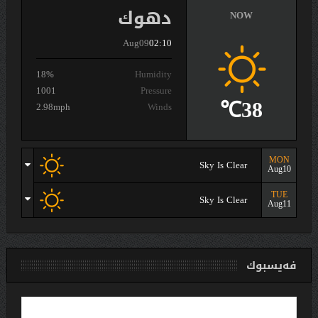
دهوك
NOW
Aug09
02:10
18%
Humidity
1001
Pressure
38℃
2.98mph
Winds
MON
Sky Is Clear
Aug10
TUE
Sky Is Clear
Aug11
فەیسبوك